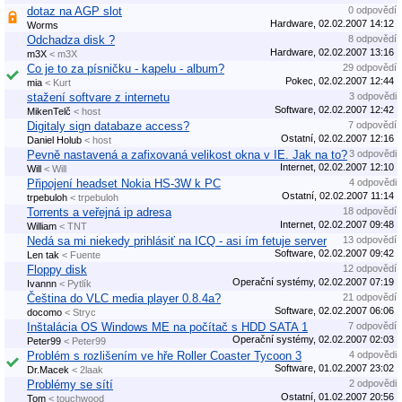
dotaz na AGP slot
0 odpovědí
Hardware, 02.02.2007 14:12
Worms
Odchadza disk ?
8 odpovědí
Hardware, 02.02.2007 13:16
m3X
< m3X
Co je to za písničku - kapelu - album?
29 odpovědí
Pokec, 02.02.2007 12:44
mia
< Kurt
stažení softvare z internetu
3 odpovědi
Software, 02.02.2007 12:42
MikenTelč
< host
Digitaly sign databaze access?
7 odpovědí
Ostatní, 02.02.2007 12:16
Daniel Holub
< host
Pevně nastavená a zafixovaná velikost okna v IE. Jak na to?
3 odpovědi
Internet, 02.02.2007 12:10
Will
< Will
Připojení headset Nokia HS-3W k PC
4 odpovědi
Ostatní, 02.02.2007 11:14
trpebuloh
< trpebuloh
Torrents a veřejná ip adresa
18 odpovědí
Internet, 02.02.2007 09:48
William
< TNT
Nedá sa mi niekedy prihlásiť na ICQ - asi ím fetuje server
13 odpovědí
Software, 02.02.2007 09:42
Len tak
< Fuente
Floppy disk
12 odpovědí
Operační systémy, 02.02.2007 07:19
Ivannn
< Pytlík
Čeština do VLC media player 0.8.4a?
21 odpovědí
Software, 02.02.2007 06:06
docomo
< Stryc
Inštalácia OS Windows ME na počítač s HDD SATA 1
7 odpovědí
Operační systémy, 02.02.2007 02:03
Peter99
< Peter99
Problém s rozlišením ve hře Roller Coaster Tycoon 3
4 odpovědi
Software, 01.02.2007 23:02
Dr.Macek
< 2laak
Problémy se sítí
2 odpovědi
Ostatní, 01.02.2007 20:56
Tom
< touchwood