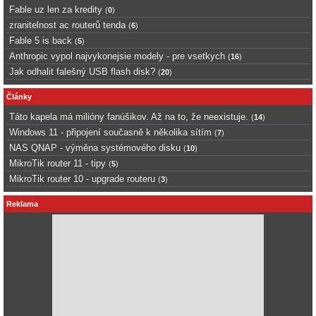
Fable uz len za kredity
(
0
)
zranitelnost ac routerů tenda
(
6
)
Fable 5 is back
(
5
)
Anthropic vypol najvykonejsie modely - pre vsetkych
(
16
)
Jak odhalit falešný USB flash disk?
(
20
)
Články
Táto kapela má milióny fanúšikov. Až na to, že neexistuje.
(
14
)
Windows 11 - připojení současně k několika sítím
(
7
)
NAS QNAP - výměna systémového disku
(
10
)
MikroTik router 11 - tipy
(
5
)
MikroTik router 10 - upgrade routeru
(
3
)
Reklama