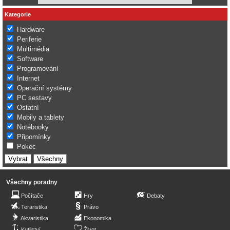
Kategorie
Hardware
Periferie
Multimédia
Software
Programování
Internet
Operační systémy
PC sestavy
Ostatní
Mobily a tablety
Notebooky
Připomínky
Pokec
Všechny poradny
Počítače
Hry
Debaty
Teraristika
Právo
Akvaristika
Ekonomika
Kutilství
Život