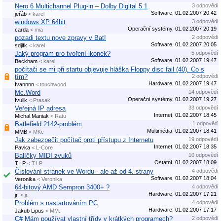
Nero 6 Multichannel Plug-in – Dolby Digital 5.1
3 odpovědi
Software, 01.02.2007 20:42
jeřáb
< karel
windows XP 64bit
3 odpovědi
Operační systémy, 01.02.2007 20:19
carda
< mia
pozadi textu nove zpravy v Bat!
2 odpovědi
Software, 01.02.2007 20:05
sdjlfk
< karel
Jaký program pro tvoření ikonek?
5 odpovědí
Software, 01.02.2007 19:47
Beckham
< karel
počítači se mi při startu objevuje hláška Floppy disc fail (40). Co s
tím?
2 odpovědi
Hardware, 01.02.2007 19:47
Ivannnn
< touchwood
Mc.Word
14 odpovědí
Operační systémy, 01.02.2007 19:27
Ivulik
< Prasak
Veřejná IP adresa
33 odpovědí
Internet, 01.02.2007 18:45
Michal.Maniak
< Ratu
Batlefield 2142-problém
1 odpověď
Multimédia, 01.02.2007 18:41
MMB
< MKc
Jak zabezpečit počítač proti přístupu z Internetu
19 odpovědí
Internet, 01.02.2007 18:35
Pavka
< L-Core
Balíčky MIDI zvuků
10 odpovědí
Ostatní, 01.02.2007 18:09
T.I.P
< T.I.P
Číslování stránek ve Wordu - ale až od 4. strany
4 odpovědi
Software, 01.02.2007 18:04
Veronika
< Veronika
64-bitový AMD Sempron 3400+ ?
4 odpovědi
Hardware, 01.02.2007 17:21
jr.
< jr.
Problém s nastartováním PC
4 odpovědi
Hardware, 01.02.2007 17:17
Jakub Lipus
< MM..
C# Mám používat vlastní třídy v krátkých programech?
2 odpovědi