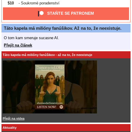
$10
- Soukromé poradenství
STAŇTE SE PATRONEM
Táto kapela má milióny fanúšikov. Až na to, že neexistuje.
O tom kam smeruje sucasne AI.
Přejít na článek
Táto kapela má milióny fanúšikov - až na to, že neexistuje
Přejít na videa
Aktuality