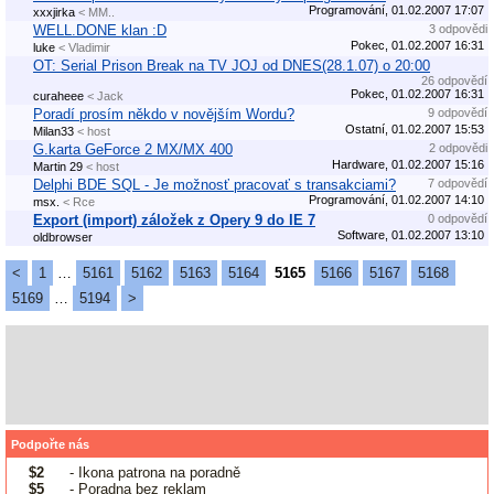
Programování, 01.02.2007 17:07
xxxjirka
< MM..
WELL.DONE klan :D
3 odpovědi
Pokec, 01.02.2007 16:31
luke
< Vladimir
OT: Serial Prison Break na TV JOJ od DNES(28.1.07) o 20:00
26 odpovědí
Pokec, 01.02.2007 16:31
curaheee
< Jack
Poradí prosím někdo v novějším Wordu?
9 odpovědí
Ostatní, 01.02.2007 15:53
Milan33
< host
G.karta GeForce 2 MX/MX 400
2 odpovědi
Hardware, 01.02.2007 15:16
Martin 29
< host
Delphi BDE SQL - Je možnosť pracovať s transakciami?
7 odpovědí
Programování, 01.02.2007 14:10
msx.
< Rce
Export (import) záložek z Opery 9 do IE 7
0 odpovědí
Software, 01.02.2007 13:10
oldbrowser
<
1
…
5161
5162
5163
5164
5165
5166
5167
5168
5169
…
5194
>
Podpořte nás
$2
- Ikona patrona na poradně
$5
- Poradna bez reklam