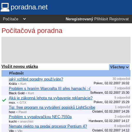
poradna.net
Neregistrovaný
Přihlásit
Registrovat
Počítačová poradna
Vložit novou otázku
Předmět
jaký vzhled poradny používáte?
30 odpovědí
Pokec, 02.02.2007 16:02
Kráťa
< Kurt
Problém s hraním Warcrafta III přes hamachi :-(
7 odpovědí
Software, 02.02.2007 15:30
Black Gold
< Kurt
Aká je zákonná lehota na vybavenie reklamácie?
9 odpovědí
Pokec, 02.02.2007 15:29
msx.
< GTX
Tip: free program na vytváření popisků LightScribe
1 odpověď
Ostatní, 02.02.2007 14:26
host
< Pavel
Problém s vypalovačkou NEC-7550a
3 odpovědi
Hardware, 02.02.2007 14:17
kuchi
< anarchist
Nemate niekto na predaj procesor Pentium 4?
8 odpovědí
Ostatní, 02.02.2007 14:12
Vilo
< Vilo