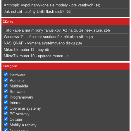
Anthropic vypol najvykonejsie modely - pre vsetkych
(
16
)
Jak odhalit falešný USB flash disk?
(
20
)
Články
Táto kapela má milióny fanúšikov. Až na to, že neexistuje.
(
14
)
Windows 11 - připojení současně k několika sítím
(
7
)
NAS QNAP - výměna systémového disku
(
10
)
MikroTik router 11 - tipy
(
5
)
MikroTik router 10 - upgrade routeru
(
3
)
Kategorie
Hardware
Periferie
Multimédia
Software
Programování
Internet
Operační systémy
PC sestavy
Ostatní
Mobily a tablety
Notebooky