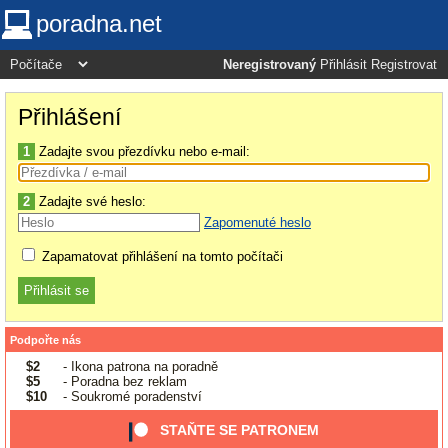
poradna.net
Neregistrovaný
Přihlásit
Registrovat
Přihlášení
1
Zadajte svou přezdívku nebo e-mail:
2
Zadajte své heslo:
Zapomenuté heslo
Zapamatovat přihlášení na tomto počítači
Podpořte nás
$2
- Ikona patrona na poradně
$5
- Poradna bez reklam
$10
- Soukromé poradenství
STAŇTE SE PATRONEM