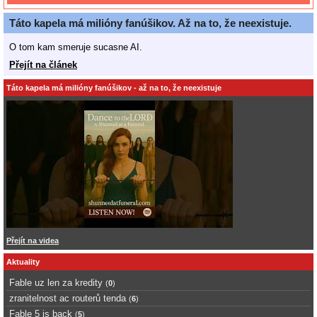
Táto kapela má milióny fanúšikov. Až na to, že neexistuje.
O tom kam smeruje sucasne AI.
Přejít na článek
Táto kapela má milióny fanúšikov - až na to, že neexistuje
Přejít na videa
Aktuality
Fable uz len za kredity
(
0
)
zranitelnost ac routerů tenda
(
6
)
Fable 5 is back
(
5
)