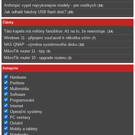
Anthropic vypol najvykonejsie modely - pre vsetkych
(
16
)
Jak odhalit falešný USB flash disk?
(
20
)
Články
Táto kapela má milióny fanúšikov. Až na to, že neexistuje.
(
14
)
Windows 11 - připojení současně k několika sítím
(
7
)
NAS QNAP - výměna systémového disku
(
10
)
MikroTik router 11 - tipy
(
5
)
MikroTik router 10 - upgrade routeru
(
3
)
Kategorie
Hardware
Periferie
Multimédia
Software
Programování
Internet
Operační systémy
PC sestavy
Ostatní
Mobily a tablety
Notebooky