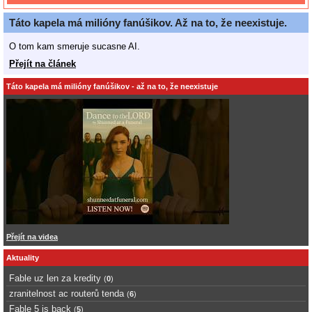
Táto kapela má milióny fanúšikov. Až na to, že neexistuje.
O tom kam smeruje sucasne AI.
Přejít na článek
Táto kapela má milióny fanúšikov - až na to, že neexistuje
Přejít na videa
Aktuality
Fable uz len za kredity
(
0
)
zranitelnost ac routerů tenda
(
6
)
Fable 5 is back
(
5
)