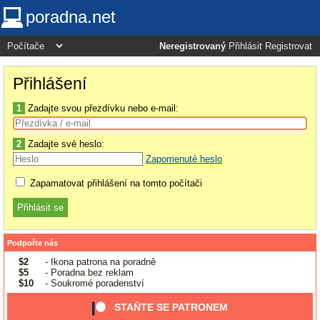
poradna.net
Neregistrovaný
Přihlásit
Registrovat
Přihlášení
1
Zadajte svou přezdívku nebo e-mail:
2
Zadajte své heslo:
Zapomenuté heslo
Zapamatovat přihlášení na tomto počítači
Podpořte nás
$2
- Ikona patrona na poradně
$5
- Poradna bez reklam
$10
- Soukromé poradenství
STAŇTE SE PATRONEM