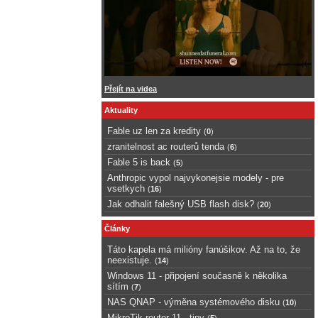
Přejít na videa
Aktuality
Fable uz len za kredity
(
0
)
zranitelnost ac routerů tenda
(
6
)
Fable 5 is back
(
5
)
Anthropic vypol najvykonejsie modely - pre
vsetkych
(
16
)
Jak odhalit falešný USB flash disk?
(
20
)
Články
Táto kapela má milióny fanúšikov. Až na to, že
neexistuje.
(
14
)
Windows 11 - připojení současně k několika
sítím
(
7
)
NAS QNAP - výměna systémového disku
(
10
)
MikroTik router 11 - tipy
(
5
)