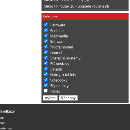
MikroTik router 10 - upgrade routeru
(
3
)
Kategorie
Hardware
Periferie
Multimédia
Software
Programování
Internet
Operační systémy
PC sestavy
Ostatní
Mobily a tablety
Notebooky
Připomínky
Pokec
ní odkazy
idla
lama
ořte nás