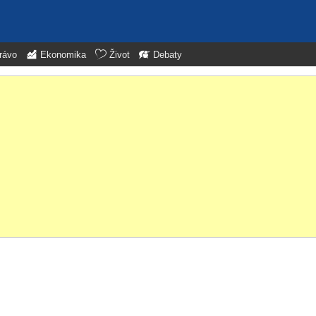
rávo
Ekonomika
Život
Debaty