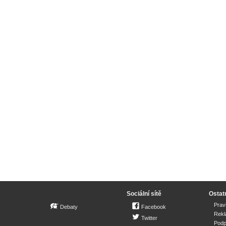
Sociální sítě
Ostat
Prav
Debaty
Facebook
Rek
Twitter
Podp