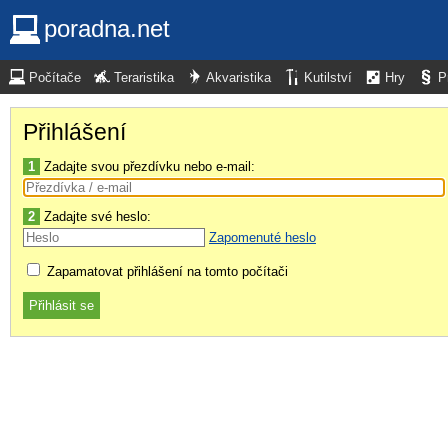
poradna.net
Počítače
Teraristika
Akvaristika
Kutilství
Hry
P
Přihlášení
1
Zadajte svou přezdívku nebo e-mail:
2
Zadajte své heslo:
Zapomenuté heslo
Zapamatovat přihlášení na tomto počítači