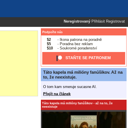
Neregistrovaný
Přihlásit
Registrovat
Podpořte nás
$2
- Ikona patrona na poradně
$5
- Poradna bez reklam
$10
- Soukromé poradenství
STAŇTE SE PATRONEM
Táto kapela má milióny fanúšikov. Až na
to, že neexistuje.
O tom kam smeruje sucasne AI.
Přejít na článek
Táto kapela má milióny fanúšikov - až na to, že
neexistuje