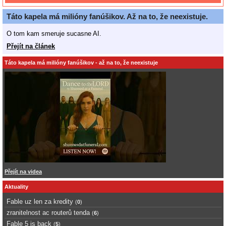
Táto kapela má milióny fanúšikov. Až na to, že neexistuje.
O tom kam smeruje sucasne AI.
Přejít na článek
Táto kapela má milióny fanúšikov - až na to, že neexistuje
Přejít na videa
Aktuality
Fable uz len za kredity
(
0
)
zranitelnost ac routerů tenda
(
6
)
Fable 5 is back
(
5
)