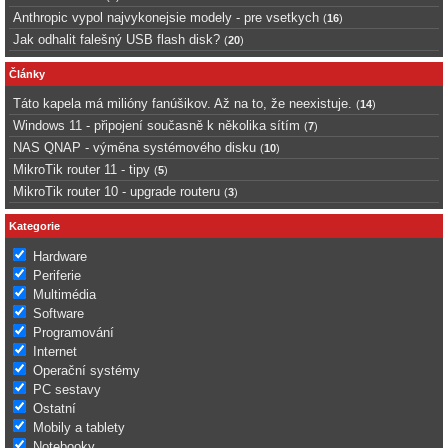
Anthropic vypol najvykonejsie modely - pre vsetkych
(
16
)
Jak odhalit falešný USB flash disk?
(
20
)
Články
Táto kapela má milióny fanúšikov. Až na to, že neexistuje.
(
14
)
Windows 11 - připojení současně k několika sítím
(
7
)
NAS QNAP - výměna systémového disku
(
10
)
MikroTik router 11 - tipy
(
5
)
MikroTik router 10 - upgrade routeru
(
3
)
Kategorie
Hardware
Periferie
Multimédia
Software
Programování
Internet
Operační systémy
PC sestavy
Ostatní
Mobily a tablety
Notebooky