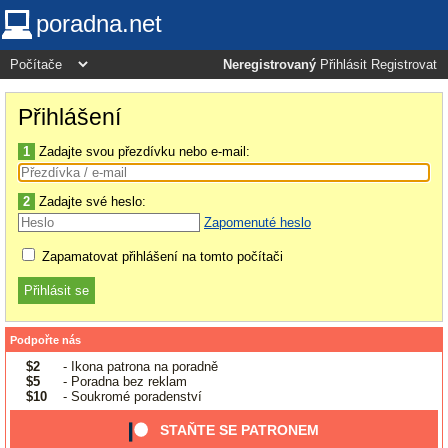
poradna.net
Neregistrovaný
Přihlásit
Registrovat
Přihlášení
1
Zadajte svou přezdívku nebo e-mail:
2
Zadajte své heslo:
Zapomenuté heslo
Zapamatovat přihlášení na tomto počítači
Podpořte nás
$2
- Ikona patrona na poradně
$5
- Poradna bez reklam
$10
- Soukromé poradenství
STAŇTE SE PATRONEM