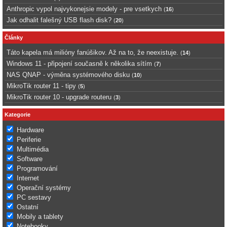
Anthropic vypol najvykonejsie modely - pre vsetkych
(
16
)
Jak odhalit falešný USB flash disk?
(
20
)
Články
Táto kapela má milióny fanúšikov. Až na to, že neexistuje.
(
14
)
Windows 11 - připojení současně k několika sítím
(
7
)
NAS QNAP - výměna systémového disku
(
10
)
MikroTik router 11 - tipy
(
5
)
MikroTik router 10 - upgrade routeru
(
3
)
Kategorie
Hardware
Periferie
Multimédia
Software
Programování
Internet
Operační systémy
PC sestavy
Ostatní
Mobily a tablety
Notebooky