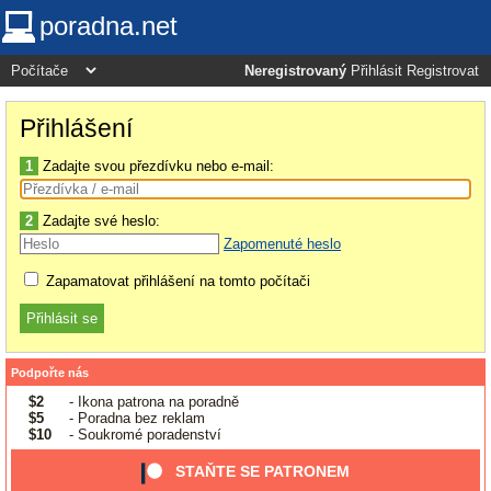
poradna.net
Neregistrovaný
Přihlásit
Registrovat
Přihlášení
1
Zadajte svou přezdívku nebo e-mail:
2
Zadajte své heslo:
Zapomenuté heslo
Zapamatovat přihlášení na tomto počítači
Podpořte nás
$2
- Ikona patrona na poradně
$5
- Poradna bez reklam
$10
- Soukromé poradenství
STAŇTE SE PATRONEM