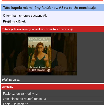
Táto kapela má milióny fanúšikov. Až na to, že neexistuje.
O tom kam smeruje sucasne AI.
Přejít na článek
Táto kapela má milióny fanúšikov - až na to, že neexistuje
Přejít na videa
Aktuality
Fable uz len za kredity
(
0
)
zranitelnost ac routerů tenda
(
6
)
Fable 5 is back
(
5
)