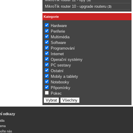
MikroTik router 10 - upgrade routeru
(
3
)
Kategorie
Hardware
Periferie
Multimédia
Software
Programování
Internet
Operační systémy
PC sestavy
Ostatní
Mobily a tablety
Notebooky
Připomínky
Pokec
ní odkazy
idla
lama
ořte nás