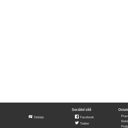
Sociální sítě
Ostat
Prav
Debaty
Facebook
Rek
Twitter
Podp