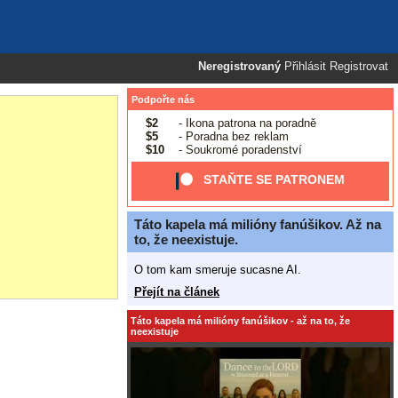
Neregistrovaný
Přihlásit
Registrovat
Podpořte nás
$2
- Ikona patrona na poradně
$5
- Poradna bez reklam
$10
- Soukromé poradenství
STAŇTE SE PATRONEM
Táto kapela má milióny fanúšikov. Až na
to, že neexistuje.
O tom kam smeruje sucasne AI.
Přejít na článek
Táto kapela má milióny fanúšikov - až na to, že
neexistuje