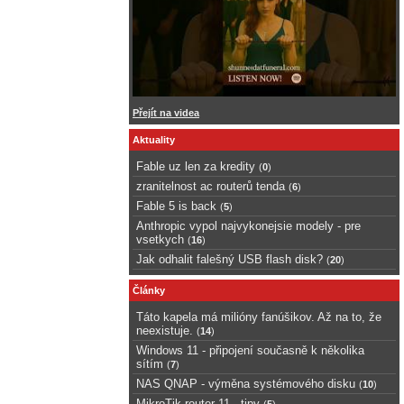
Přejít na videa
Aktuality
Fable uz len za kredity
(
0
)
zranitelnost ac routerů tenda
(
6
)
Fable 5 is back
(
5
)
Anthropic vypol najvykonejsie modely - pre
vsetkych
(
16
)
Jak odhalit falešný USB flash disk?
(
20
)
Články
Táto kapela má milióny fanúšikov. Až na to, že
neexistuje.
(
14
)
Windows 11 - připojení současně k několika
sítím
(
7
)
NAS QNAP - výměna systémového disku
(
10
)
MikroTik router 11 - tipy
(
5
)