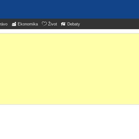
rávo
Ekonomika
Život
Debaty