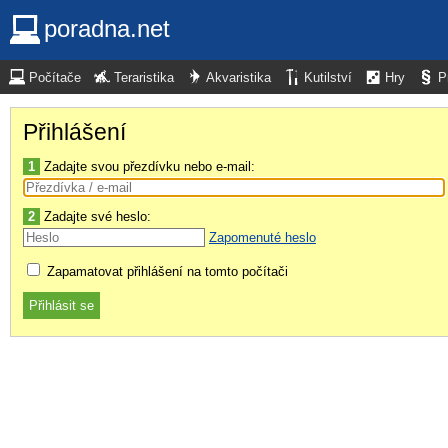
poradna.net
Počítače
Teraristika
Akvaristika
Kutilství
Hry
P
Přihlášení
1
Zadajte svou přezdívku nebo e-mail:
2
Zadajte své heslo:
Zapomenuté heslo
Zapamatovat přihlášení na tomto počítači