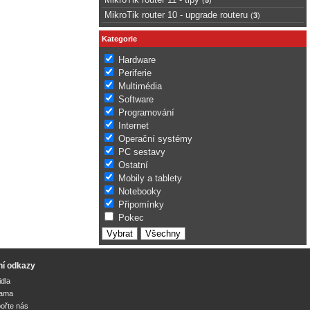
MikroTik router 10 - upgrade routeru
(
3
)
Kategorie
Hardware
Periferie
Multimédia
Software
Programování
Internet
Operační systémy
PC sestavy
Ostatní
Mobily a tablety
Notebooky
Připomínky
Pokec
ní odkazy
idla
lama
ořte nás