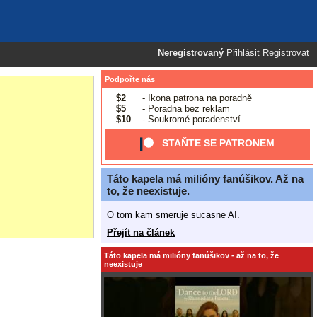
Neregistrovaný
Přihlásit
Registrovat
Podpořte nás
$2
- Ikona patrona na poradně
$5
- Poradna bez reklam
$10
- Soukromé poradenství
STAŇTE SE PATRONEM
Táto kapela má milióny fanúšikov. Až na
to, že neexistuje.
O tom kam smeruje sucasne AI.
Přejít na článek
Táto kapela má milióny fanúšikov - až na to, že
neexistuje