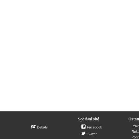
Sociální sítě
Ostat
Prav
Debaty
Facebook
Rek
Twitter
Podp