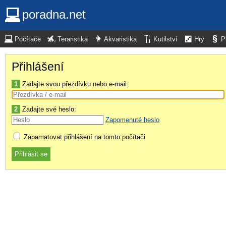
poradna.net
Počítače
Teraristika
Akvaristika
Kutilství
Hry
P
Přihlášení
1
Zadajte svou přezdívku nebo e-mail:
2
Zadajte své heslo:
Zapomenuté heslo
Zapamatovat přihlášení na tomto počítači