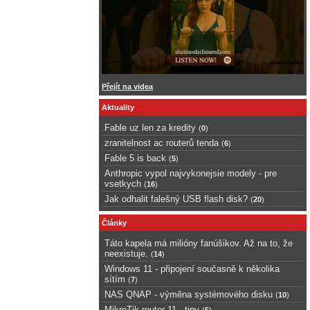
Přejít na videa
Aktuality
Fable uz len za kredity
(
0
)
zranitelnost ac routerů tenda
(
6
)
Fable 5 is back
(
5
)
Anthropic vypol najvykonejsie modely - pre
vsetkych
(
16
)
Jak odhalit falešný USB flash disk?
(
20
)
Články
Táto kapela má milióny fanúšikov. Až na to, že
neexistuje.
(
14
)
Windows 11 - připojení současně k několika
sítím
(
7
)
NAS QNAP - výměna systémového disku
(
10
)
MikroTik router 11 - tipy
(
5
)