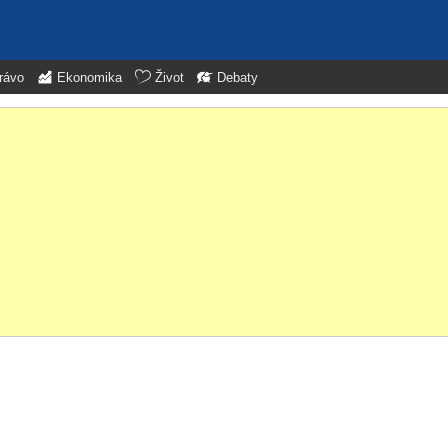
rávo
Ekonomika
Život
Debaty