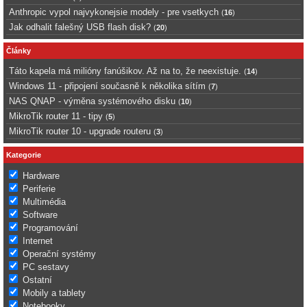
Anthropic vypol najvykonejsie modely - pre vsetkych
(
16
)
Jak odhalit falešný USB flash disk?
(
20
)
Články
Táto kapela má milióny fanúšikov. Až na to, že neexistuje.
(
14
)
Windows 11 - připojení současně k několika sítím
(
7
)
NAS QNAP - výměna systémového disku
(
10
)
MikroTik router 11 - tipy
(
5
)
MikroTik router 10 - upgrade routeru
(
3
)
Kategorie
Hardware
Periferie
Multimédia
Software
Programování
Internet
Operační systémy
PC sestavy
Ostatní
Mobily a tablety
Notebooky