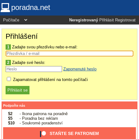
poradna.net
Neregistrovaný
Přihlásit
Registrovat
Přihlášení
1
Zadajte svou přezdívku nebo e-mail:
2
Zadajte své heslo:
Zapomenuté heslo
Zapamatovat přihlášení na tomto počítači
Podpořte nás
$2
- Ikona patrona na poradně
$5
- Poradna bez reklam
$10
- Soukromé poradenství
STAŇTE SE PATRONEM