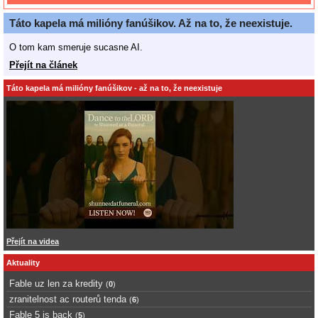
Táto kapela má milióny fanúšikov. Až na to, že neexistuje.
O tom kam smeruje sucasne AI.
Přejít na článek
Táto kapela má milióny fanúšikov - až na to, že neexistuje
Přejít na videa
Aktuality
Fable uz len za kredity
(
0
)
zranitelnost ac routerů tenda
(
6
)
Fable 5 is back
(
5
)