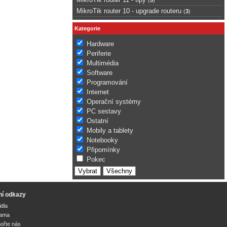
MikroTik router 10 - upgrade routeru
(
3
)
Kategorie
Hardware
Periferie
Multimédia
Software
Programování
Internet
Operační systémy
PC sestavy
Ostatní
Mobily a tablety
Notebooky
Připomínky
Pokec
ní odkazy
idla
lama
ořte nás