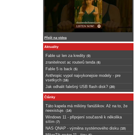
Přejít na videa
Aktuality
Fable uz len za kredity
(
0
)
zranitelnost ac routerů tenda
(
6
)
Fable 5 is back
(
5
)
Anthropic vypol najvykonejsie modely - pre
vsetkych
(
16
)
Jak odhalit falešný USB flash disk?
(
20
)
Články
Táto kapela má milióny fanúšikov. Až na to, že
neexistuje.
(
14
)
Windows 11 - připojení současně k několika
sítím
(
7
)
NAS QNAP - výměna systémového disku
(
10
)
MikroTik router 11 - tipy
(
5
)