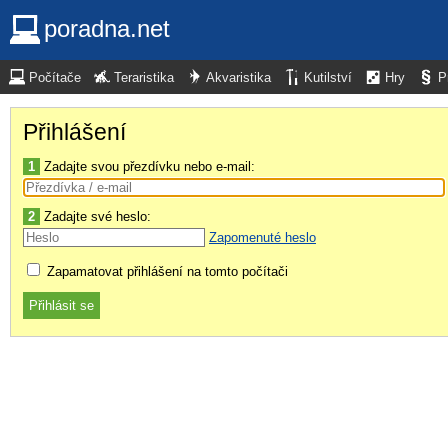
poradna.net
Počítače
Teraristika
Akvaristika
Kutilství
Hry
P
Přihlášení
1
Zadajte svou přezdívku nebo e-mail:
2
Zadajte své heslo:
Zapomenuté heslo
Zapamatovat přihlášení na tomto počítači