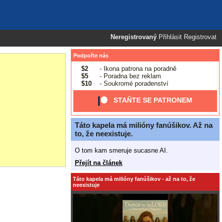
Neregistrovaný
Přihlásit
Registrovat
Podpořte nás
$2
- Ikona patrona na poradně
$5
- Poradna bez reklam
$10
- Soukromé poradenství
STAŇTE SE PATRONEM
Táto kapela má milióny fanúšikov. Až na
to, že neexistuje.
O tom kam smeruje sucasne AI.
Přejít na článek
Táto kapela má milióny fanúšikov - až na to, že
neexistuje