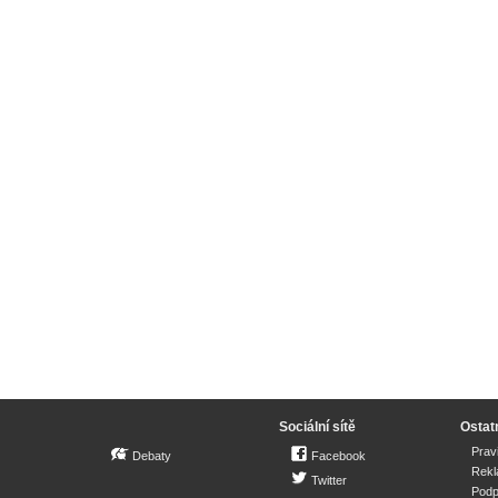
Sociální sítě
Ostat
Prav
Debaty
Facebook
Rek
Twitter
Podp