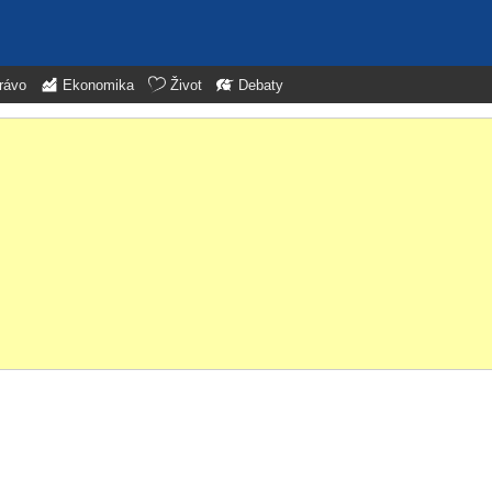
rávo
Ekonomika
Život
Debaty