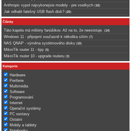
Anthropic vypol najvykonejsie modely - pre vsetkych
(
16
)
Jak odhalit falešný USB flash disk?
(
20
)
Články
Táto kapela má milióny fanúšikov. Až na to, že neexistuje.
(
14
)
Windows 11 - připojení současně k několika sítím
(
7
)
NAS QNAP - výměna systémového disku
(
10
)
MikroTik router 11 - tipy
(
5
)
MikroTik router 10 - upgrade routeru
(
3
)
Kategorie
Hardware
Periferie
Multimédia
Software
Programování
Internet
Operační systémy
PC sestavy
Ostatní
Mobily a tablety
Notebooky