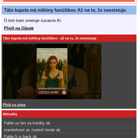
Táto kapela má milióny fanúšikov. Až na to, že neexistuje.
O tom kam smeruje sucasne AI.
Přejít na článek
Táto kapela má milióny fanúšikov - až na to, že neexistuje
Přejít na videa
Aktuality
Fable uz len za kredity
(
0
)
zranitelnost ac routerů tenda
(
6
)
Fable 5 is back
(
5
)