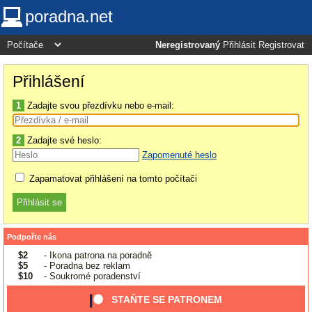
poradna.net
Neregistrovaný
Přihlásit
Registrovat
Přihlášení
1
Zadajte svou přezdívku nebo e-mail:
2
Zadajte své heslo:
Zapomenuté heslo
Zapamatovat přihlášení na tomto počítači
Podpořte nás
$2
- Ikona patrona na poradně
$5
- Poradna bez reklam
$10
- Soukromé poradenství
STAŇTE SE PATRONEM