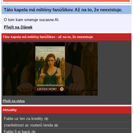
Táto kapela má milióny fanúšikov. Až na to, že neexistuje.
O tom kam smeruje sucasne AI.
Přejít na článek
Táto kapela má milióny fanúšikov - až na to, že neexistuje
Přejít na videa
Aktuality
Fable uz len za kredity
(
0
)
zranitelnost ac routerů tenda
(
6
)
Fable 5 is back
(
5
)