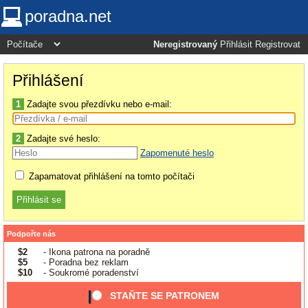
poradna.net
Neregistrovaný
Přihlásit
Registrovat
Přihlášení
1
Zadajte svou přezdívku nebo e-mail:
2
Zadajte své heslo:
Zapomenuté heslo
Zapamatovat přihlášení na tomto počítači
Podpořte nás
$2
- Ikona patrona na poradně
$5
- Poradna bez reklam
$10
- Soukromé poradenství
STAŇTE SE PATRONEM