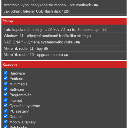
Anthropic vypol najvykonejsie modely - pre vsetkych
(
16
)
Jak odhalit falešný USB flash disk?
(
20
)
Články
Táto kapela má milióny fanúšikov. Až na to, že neexistuje.
(
14
)
Windows 11 - připojení současně k několika sítím
(
7
)
NAS QNAP - výměna systémového disku
(
10
)
MikroTik router 11 - tipy
(
5
)
MikroTik router 10 - upgrade routeru
(
3
)
Kategorie
Hardware
Periferie
Multimédia
Software
Programování
Internet
Operační systémy
PC sestavy
Ostatní
Mobily a tablety
Notebooky