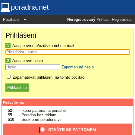
poradna.net
Neregistrovaný
Přihlásit
Registrovat
Přihlášení
1
Zadajte svou přezdívku nebo e-mail:
2
Zadajte své heslo:
Zapomenuté heslo
Zapamatovat přihlášení na tomto počítači
Podpořte nás
$2
- Ikona patrona na poradně
$5
- Poradna bez reklam
$10
- Soukromé poradenství
STAŇTE SE PATRONEM