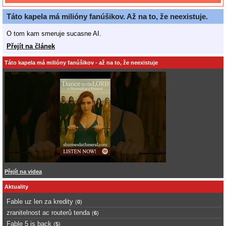
Táto kapela má milióny fanúšikov. Až na to, že neexistuje.
O tom kam smeruje sucasne AI.
Přejít na článek
Táto kapela má milióny fanúšikov - až na to, že neexistuje
Přejít na videa
Aktuality
Fable uz len za kredity
(
0
)
zranitelnost ac routerů tenda
(
6
)
Fable 5 is back
(
5
)