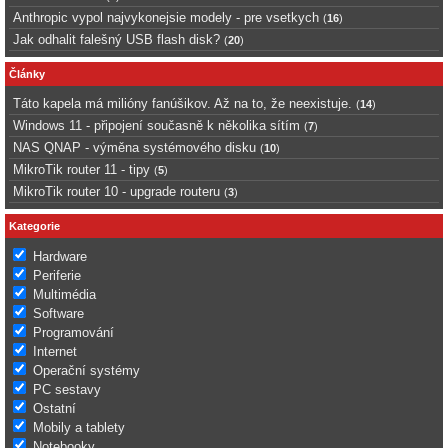
Anthropic vypol najvykonejsie modely - pre vsetkych
(
16
)
Jak odhalit falešný USB flash disk?
(
20
)
Články
Táto kapela má milióny fanúšikov. Až na to, že neexistuje.
(
14
)
Windows 11 - připojení současně k několika sítím
(
7
)
NAS QNAP - výměna systémového disku
(
10
)
MikroTik router 11 - tipy
(
5
)
MikroTik router 10 - upgrade routeru
(
3
)
Kategorie
Hardware
Periferie
Multimédia
Software
Programování
Internet
Operační systémy
PC sestavy
Ostatní
Mobily a tablety
Notebooky