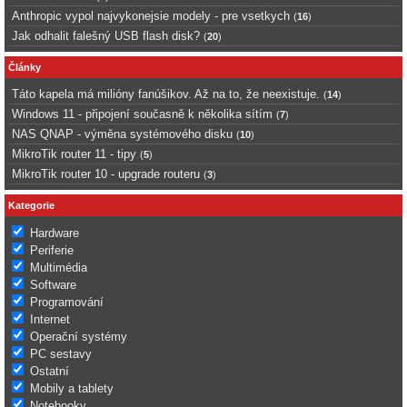
Anthropic vypol najvykonejsie modely - pre vsetkych
(
16
)
Jak odhalit falešný USB flash disk?
(
20
)
Články
Táto kapela má milióny fanúšikov. Až na to, že neexistuje.
(
14
)
Windows 11 - připojení současně k několika sítím
(
7
)
NAS QNAP - výměna systémového disku
(
10
)
MikroTik router 11 - tipy
(
5
)
MikroTik router 10 - upgrade routeru
(
3
)
Kategorie
Hardware
Periferie
Multimédia
Software
Programování
Internet
Operační systémy
PC sestavy
Ostatní
Mobily a tablety
Notebooky