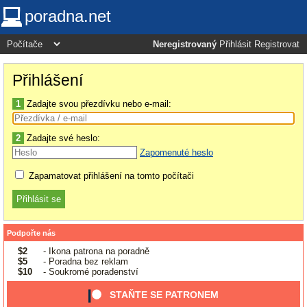
poradna.net
Neregistrovaný
Přihlásit
Registrovat
Přihlášení
1
Zadajte svou přezdívku nebo e-mail:
2
Zadajte své heslo:
Zapomenuté heslo
Zapamatovat přihlášení na tomto počítači
Podpořte nás
$2
- Ikona patrona na poradně
$5
- Poradna bez reklam
$10
- Soukromé poradenství
STAŇTE SE PATRONEM