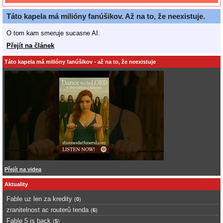
Táto kapela má milióny fanúšikov. Až na to, že neexistuje.
O tom kam smeruje sucasne AI.
Přejít na článek
Táto kapela má milióny fanúšikov - až na to, že neexistuje
Přejít na videa
Aktuality
Fable uz len za kredity
(
0
)
zranitelnost ac routerů tenda
(
6
)
Fable 5 is back
(
5
)