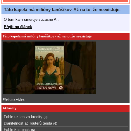
Táto kapela má milióny fanúšikov. Až na to, že neexistuje.
O tom kam smeruje sucasne AI.
Přejít na článek
Táto kapela má milióny fanúšikov - až na to, že neexistuje
Přejít na videa
Aktuality
Fable uz len za kredity
(
0
)
zranitelnost ac routerů tenda
(
6
)
Fable 5 is back
(
5
)