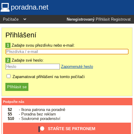
poradna.net
Neregistrovaný
Přihlásit
Registrovat
Přihlášení
1
Zadajte svou přezdívku nebo e-mail:
2
Zadajte své heslo:
Zapomenuté heslo
Zapamatovat přihlášení na tomto počítači
Podpořte nás
$2
- Ikona patrona na poradně
$5
- Poradna bez reklam
$10
- Soukromé poradenství
STAŇTE SE PATRONEM