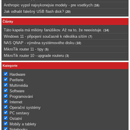
Anthropic vypol najvykonejsie modely - pre vsetkych
(
16
)
Jak odhalit falešný USB flash disk?
(
20
)
Články
Táto kapela má milióny fanúšikov. Až na to, že neexistuje.
(
14
)
Windows 11 - připojení současně k několika sítím
(
7
)
NAS QNAP - výměna systémového disku
(
10
)
MikroTik router 11 - tipy
(
5
)
MikroTik router 10 - upgrade routeru
(
3
)
Kategorie
Hardware
Periferie
Multimédia
Software
Programování
Internet
Operační systémy
PC sestavy
Ostatní
Mobily a tablety
Notebooky