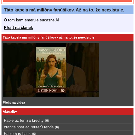
Táto kapela má milióny fanúšikov. Až na to, že neexistuje.
O tom kam smeruje sucasne AI.
Přejít na článek
Táto kapela má milióny fanúšikov - až na to, že neexistuje
Přejít na videa
Aktuality
Fable uz len za kredity
(
0
)
zranitelnost ac routerů tenda
(
6
)
Fable 5 is back
(
5
)