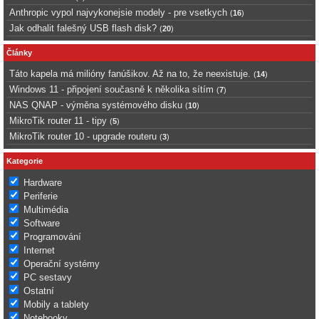
Anthropic vypol najvykonejsie modely - pre vsetkych
(
16
)
Jak odhalit falešný USB flash disk?
(
20
)
Články
Táto kapela má milióny fanúšikov. Až na to, že neexistuje.
(
14
)
Windows 11 - připojení současně k několika sítím
(
7
)
NAS QNAP - výměna systémového disku
(
10
)
MikroTik router 11 - tipy
(
5
)
MikroTik router 10 - upgrade routeru
(
3
)
Kategorie
Hardware
Periferie
Multimédia
Software
Programování
Internet
Operační systémy
PC sestavy
Ostatní
Mobily a tablety
Notebooky