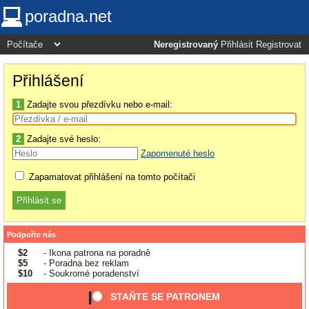
poradna.net
Neregistrovaný
Přihlásit
Registrovat
Přihlášení
1
Zadajte svou přezdívku nebo e-mail:
2
Zadajte své heslo:
Zapomenuté heslo
Zapamatovat přihlášení na tomto počítači
Podpořte nás
$2
- Ikona patrona na poradně
$5
- Poradna bez reklam
$10
- Soukromé poradenství
STAŇTE SE PATRONEM