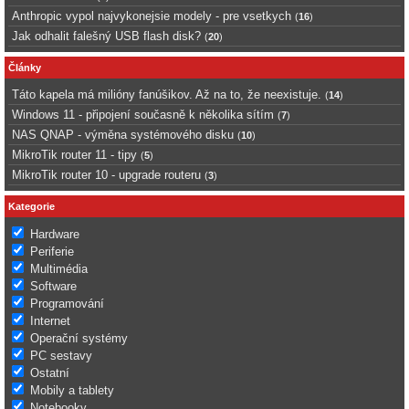
Anthropic vypol najvykonejsie modely - pre vsetkych
(
16
)
Jak odhalit falešný USB flash disk?
(
20
)
Články
Táto kapela má milióny fanúšikov. Až na to, že neexistuje.
(
14
)
Windows 11 - připojení současně k několika sítím
(
7
)
NAS QNAP - výměna systémového disku
(
10
)
MikroTik router 11 - tipy
(
5
)
MikroTik router 10 - upgrade routeru
(
3
)
Kategorie
Hardware
Periferie
Multimédia
Software
Programování
Internet
Operační systémy
PC sestavy
Ostatní
Mobily a tablety
Notebooky