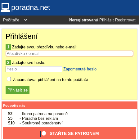
poradna.net
Neregistrovaný
Přihlásit
Registrovat
Přihlášení
1
Zadajte svou přezdívku nebo e-mail:
2
Zadajte své heslo:
Zapomenuté heslo
Zapamatovat přihlášení na tomto počítači
Podpořte nás
$2
- Ikona patrona na poradně
$5
- Poradna bez reklam
$10
- Soukromé poradenství
STAŇTE SE PATRONEM