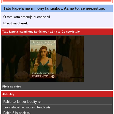
Táto kapela má milióny fanúšikov. Až na to, že neexistuje.
O tom kam smeruje sucasne AI.
Přejít na článek
Táto kapela má milióny fanúšikov - až na to, že neexistuje
Přejít na videa
Aktuality
Fable uz len za kredity
(
0
)
zranitelnost ac routerů tenda
(
6
)
Fable 5 is back
(
5
)