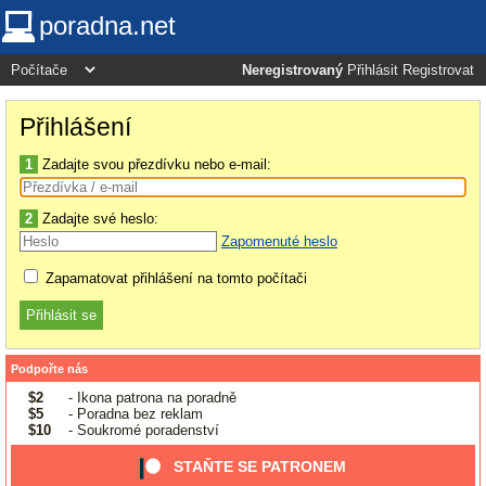
poradna.net
Neregistrovaný
Přihlásit
Registrovat
Přihlášení
1
Zadajte svou přezdívku nebo e-mail:
2
Zadajte své heslo:
Zapomenuté heslo
Zapamatovat přihlášení na tomto počítači
Podpořte nás
$2
- Ikona patrona na poradně
$5
- Poradna bez reklam
$10
- Soukromé poradenství
STAŇTE SE PATRONEM