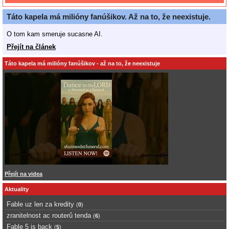
Táto kapela má milióny fanúšikov. Až na to, že neexistuje.
O tom kam smeruje sucasne AI.
Přejít na článek
Táto kapela má milióny fanúšikov - až na to, že neexistuje
Přejít na videa
Aktuality
Fable uz len za kredity
(
0
)
zranitelnost ac routerů tenda
(
6
)
Fable 5 is back
(
5
)