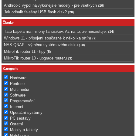
Anthropic vypol najvykonejsie modely - pre vsetkych
(
16
)
Jak odhalit falešný USB flash disk?
(
20
)
Články
Táto kapela má milióny fanúšikov. Až na to, že neexistuje.
(
14
)
Windows 11 - připojení současně k několika sítím
(
7
)
NAS QNAP - výměna systémového disku
(
10
)
MikroTik router 11 - tipy
(
5
)
MikroTik router 10 - upgrade routeru
(
3
)
Kategorie
Hardware
Periferie
Multimédia
Software
Programování
Internet
Operační systémy
PC sestavy
Ostatní
Mobily a tablety
Notebooky