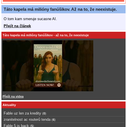
Táto kapela má milióny fanúšikov. Až na to, že neexistuje.
O tom kam smeruje sucasne AI.
Přejít na článek
Táto kapela má milióny fanúšikov - až na to, že neexistuje
Přejít na videa
Aktuality
Fable uz len za kredity
(
0
)
zranitelnost ac routerů tenda
(
6
)
Fable 5 is back
(
5
)