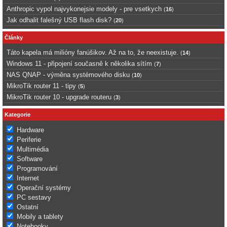
Anthropic vypol najvykonejsie modely - pre vsetkych
(
16
)
Jak odhalit falešný USB flash disk?
(
20
)
Články
Táto kapela má milióny fanúšikov. Až na to, že neexistuje.
(
14
)
Windows 11 - připojení současně k několika sítím
(
7
)
NAS QNAP - výměna systémového disku
(
10
)
MikroTik router 11 - tipy
(
5
)
MikroTik router 10 - upgrade routeru
(
3
)
Kategorie
Hardware
Periferie
Multimédia
Software
Programování
Internet
Operační systémy
PC sestavy
Ostatní
Mobily a tablety
Notebooky