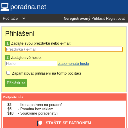
poradna.net
Neregistrovaný
Přihlásit
Registrovat
Přihlášení
1
Zadajte svou přezdívku nebo e-mail:
2
Zadajte své heslo:
Zapomenuté heslo
Zapamatovat přihlášení na tomto počítači
Podpořte nás
$2
- Ikona patrona na poradně
$5
- Poradna bez reklam
$10
- Soukromé poradenství
STAŇTE SE PATRONEM