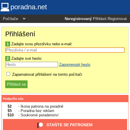
poradna.net
Neregistrovaný
Přihlásit
Registrovat
Přihlášení
1
Zadajte svou přezdívku nebo e-mail:
2
Zadajte své heslo:
Zapomenuté heslo
Zapamatovat přihlášení na tomto počítači
Podpořte nás
$2
- Ikona patrona na poradně
$5
- Poradna bez reklam
$10
- Soukromé poradenství
STAŇTE SE PATRONEM