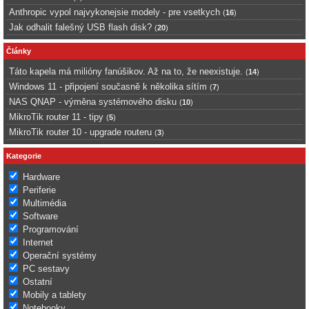
Anthropic vypol najvykonejsie modely - pre vsetkych
(
16
)
Jak odhalit falešný USB flash disk?
(
20
)
Články
Táto kapela má milióny fanúšikov. Až na to, že neexistuje.
(
14
)
Windows 11 - připojení současně k několika sítím
(
7
)
NAS QNAP - výměna systémového disku
(
10
)
MikroTik router 11 - tipy
(
5
)
MikroTik router 10 - upgrade routeru
(
3
)
Kategorie
Hardware
Periferie
Multimédia
Software
Programování
Internet
Operační systémy
PC sestavy
Ostatní
Mobily a tablety
Notebooky