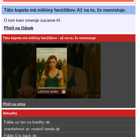
Táto kapela má milióny fanúšikov. Až na to, že neexistuje.
O tom kam smeruje sucasne AI.
Přejít na článek
Táto kapela má milióny fanúšikov - až na to, že neexistuje
Přejít na videa
Aktuality
Fable uz len za kredity
(
0
)
zranitelnost ac routerů tenda
(
6
)
Fable 5 is back
(
5
)