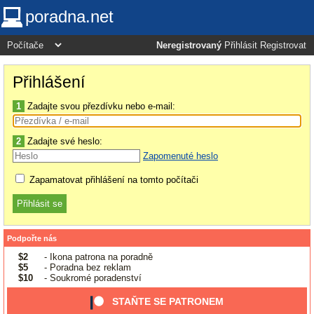
poradna.net
Neregistrovaný
Přihlásit
Registrovat
Přihlášení
1
Zadajte svou přezdívku nebo e-mail:
2
Zadajte své heslo:
Zapomenuté heslo
Zapamatovat přihlášení na tomto počítači
Podpořte nás
$2
- Ikona patrona na poradně
$5
- Poradna bez reklam
$10
- Soukromé poradenství
STAŇTE SE PATRONEM