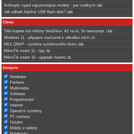
Anthropic vypol najvykonejsie modely - pre vsetkych
(
16
)
Jak odhalit falešný USB flash disk?
(
20
)
Články
Táto kapela má milióny fanúšikov. Až na to, že neexistuje.
(
14
)
Windows 11 - připojení současně k několika sítím
(
7
)
NAS QNAP - výměna systémového disku
(
10
)
MikroTik router 11 - tipy
(
5
)
MikroTik router 10 - upgrade routeru
(
3
)
Kategorie
Hardware
Periferie
Multimédia
Software
Programování
Internet
Operační systémy
PC sestavy
Ostatní
Mobily a tablety
Notebooky