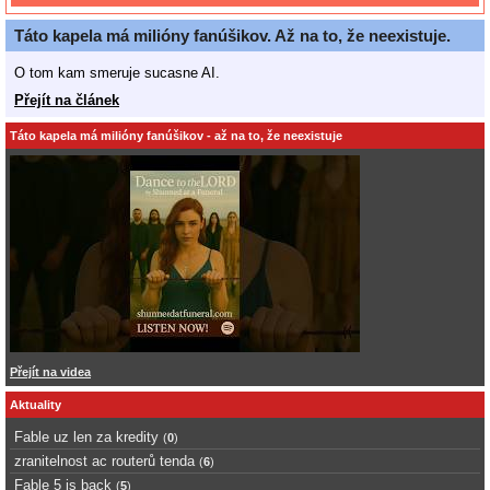
Táto kapela má milióny fanúšikov. Až na to, že neexistuje.
O tom kam smeruje sucasne AI.
Přejít na článek
Táto kapela má milióny fanúšikov - až na to, že neexistuje
Přejít na videa
Aktuality
Fable uz len za kredity
(
0
)
zranitelnost ac routerů tenda
(
6
)
Fable 5 is back
(
5
)