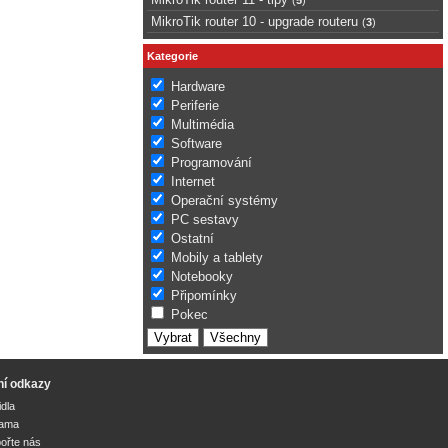
MikroTik router 10 - upgrade routeru
(
3
)
Kategorie
Hardware
Periferie
Multimédia
Software
Programování
Internet
Operační systémy
PC sestavy
Ostatní
Mobily a tablety
Notebooky
Připomínky
Pokec
ní odkazy
idla
lama
ořte nás