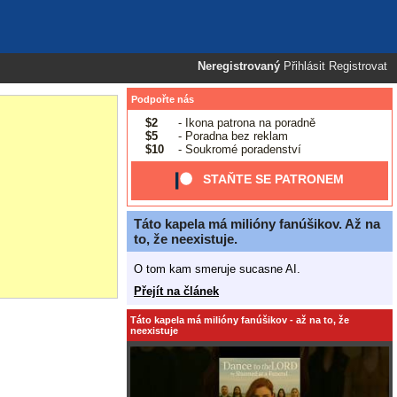
Neregistrovaný
Přihlásit
Registrovat
Podpořte nás
$2
- Ikona patrona na poradně
$5
- Poradna bez reklam
$10
- Soukromé poradenství
STAŇTE SE PATRONEM
Táto kapela má milióny fanúšikov. Až na
to, že neexistuje.
O tom kam smeruje sucasne AI.
Přejít na článek
Táto kapela má milióny fanúšikov - až na to, že
neexistuje