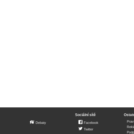
Sociální sítě
Ostat
Prav
Debaty
Facebook
Rek
Twitter
Podp