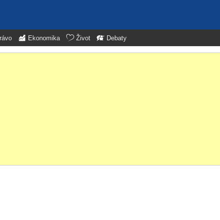
rávo
Ekonomika
Život
Debaty