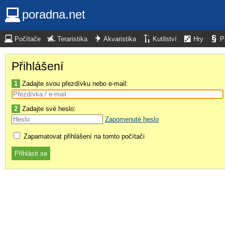
poradna.net
Počítače
Teraristika
Akvaristika
Kutilství
Hry
P
Přihlášení
1
Zadajte svou přezdívku nebo e-mail:
2
Zadajte své heslo:
Zapomenuté heslo
Zapamatovat přihlášení na tomto počítači