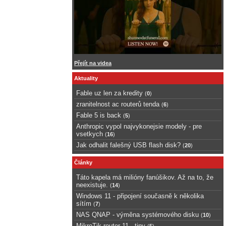
Přejít na videa
Aktuality
Fable uz len za kredity
(
0
)
zranitelnost ac routerů tenda
(
6
)
Fable 5 is back
(
5
)
Anthropic vypol najvykonejsie modely - pre
vsetkych
(
16
)
Jak odhalit falešný USB flash disk?
(
20
)
Články
Táto kapela má milióny fanúšikov. Až na to, že
neexistuje.
(
14
)
Windows 11 - připojení současně k několika
sítím
(
7
)
NAS QNAP - výměna systémového disku
(
10
)
MikroTik router 11 - tipy
(
5
)