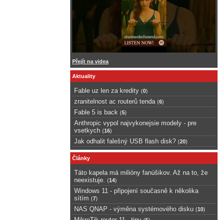
Přejít na videa
Aktuality
Fable uz len za kredity
(
0
)
zranitelnost ac routerů tenda
(
6
)
Fable 5 is back
(
5
)
Anthropic vypol najvykonejsie modely - pre
vsetkych
(
16
)
Jak odhalit falešný USB flash disk?
(
20
)
Články
Táto kapela má milióny fanúšikov. Až na to, že
neexistuje.
(
14
)
Windows 11 - připojení současně k několika
sítím
(
7
)
NAS QNAP - výměna systémového disku
(
10
)
MikroTik router 11 - tipy
(
5
)