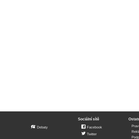
Sociální sítě
Ostat
Prav
Debaty
Facebook
Rek
Twitter
Podp