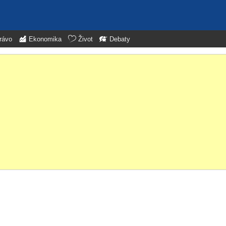
rávo
Ekonomika
Život
Debaty