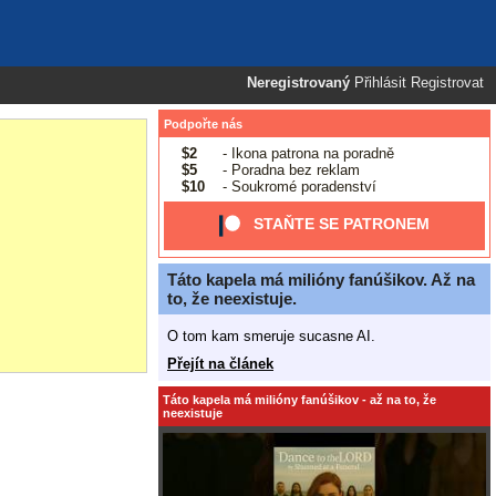
Neregistrovaný
Přihlásit
Registrovat
Podpořte nás
$2
- Ikona patrona na poradně
$5
- Poradna bez reklam
$10
- Soukromé poradenství
STAŇTE SE PATRONEM
Táto kapela má milióny fanúšikov. Až na
to, že neexistuje.
O tom kam smeruje sucasne AI.
Přejít na článek
Táto kapela má milióny fanúšikov - až na to, že
neexistuje