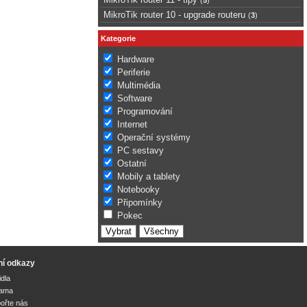
MikroTik router 10 - upgrade routeru
(
3
)
Kategorie
Hardware
Periferie
Multimédia
Software
Programování
Internet
Operační systémy
PC sestavy
Ostatní
Mobily a tablety
Notebooky
Připomínky
Pokec
ní odkazy
idla
lama
ořte nás