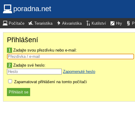
poradna.net
Počítače
Teraristika
Akvaristika
Kutilství
Hry
P
Přihlášení
1
Zadajte svou přezdívku nebo e-mail:
2
Zadajte své heslo:
Zapomenuté heslo
Zapamatovat přihlášení na tomto počítači