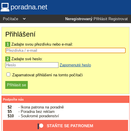
poradna.net
Neregistrovaný
Přihlásit
Registrovat
Přihlášení
1
Zadajte svou přezdívku nebo e-mail:
2
Zadajte své heslo:
Zapomenuté heslo
Zapamatovat přihlášení na tomto počítači
Podpořte nás
$2
- Ikona patrona na poradně
$5
- Poradna bez reklam
$10
- Soukromé poradenství
STAŇTE SE PATRONEM