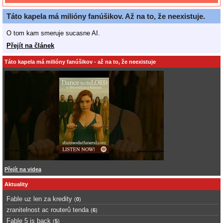
Táto kapela má milióny fanúšikov. Až na to, že neexistuje.
O tom kam smeruje sucasne AI.
Přejít na článek
Táto kapela má milióny fanúšikov - až na to, že neexistuje
Přejít na videa
Aktuality
Fable uz len za kredity
(
0
)
zranitelnost ac routerů tenda
(
6
)
Fable 5 is back
(
5
)