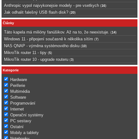
Anthropic vypol najvykonejsie modely - pre vsetkych
(
16
)
Jak odhalit falešný USB flash disk?
(
20
)
Články
Táto kapela má milióny fanúšikov. Až na to, že neexistuje.
(
14
)
Windows 11 - připojení současně k několika sítím
(
7
)
NAS QNAP - výměna systémového disku
(
10
)
MikroTik router 11 - tipy
(
5
)
MikroTik router 10 - upgrade routeru
(
3
)
Kategorie
Hardware
Periferie
Multimédia
Software
Programování
Internet
Operační systémy
PC sestavy
Ostatní
Mobily a tablety
Notebooky