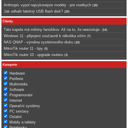
Anthropic vypol najvykonejsie modely - pre vsetkych
(
16
)
Jak odhalit falešný USB flash disk?
(
20
)
Články
Táto kapela má milióny fanúšikov. Až na to, že neexistuje.
(
14
)
Windows 11 - připojení současně k několika sítím
(
7
)
NAS QNAP - výměna systémového disku
(
10
)
MikroTik router 11 - tipy
(
5
)
MikroTik router 10 - upgrade routeru
(
3
)
Kategorie
Hardware
Periferie
Multimédia
Software
Programování
Internet
Operační systémy
PC sestavy
Ostatní
Mobily a tablety
Notebooky