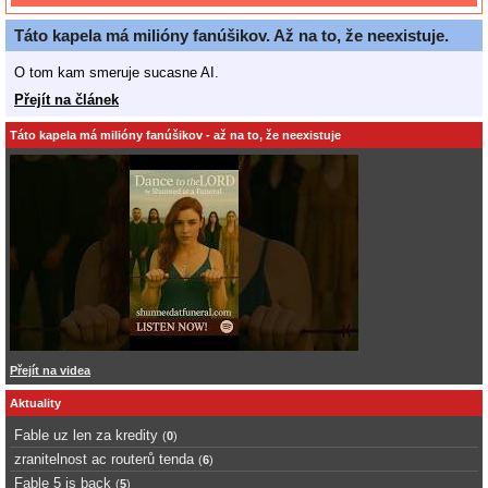
Táto kapela má milióny fanúšikov. Až na to, že neexistuje.
O tom kam smeruje sucasne AI.
Přejít na článek
Táto kapela má milióny fanúšikov - až na to, že neexistuje
Přejít na videa
Aktuality
Fable uz len za kredity
(
0
)
zranitelnost ac routerů tenda
(
6
)
Fable 5 is back
(
5
)