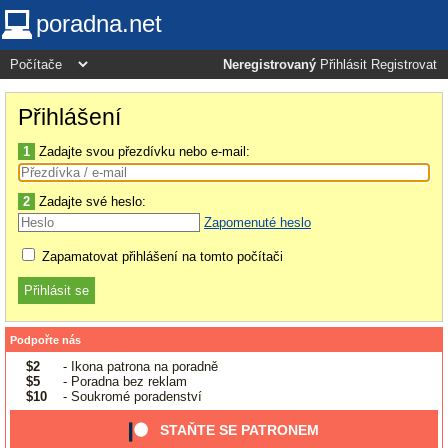
poradna.net
Neregistrovaný
Přihlásit
Registrovat
Přihlášení
1
Zadajte svou přezdívku nebo e-mail:
2
Zadajte své heslo:
Zapomenuté heslo
Zapamatovat přihlášení na tomto počítači
Podpořte nás
$2
- Ikona patrona na poradně
$5
- Poradna bez reklam
$10
- Soukromé poradenství
STAŇTE SE PATRONEM