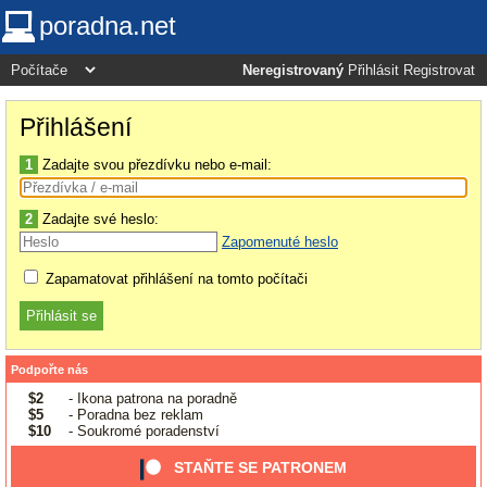
poradna.net
Neregistrovaný
Přihlásit
Registrovat
Přihlášení
1
Zadajte svou přezdívku nebo e-mail:
2
Zadajte své heslo:
Zapomenuté heslo
Zapamatovat přihlášení na tomto počítači
Podpořte nás
$2
- Ikona patrona na poradně
$5
- Poradna bez reklam
$10
- Soukromé poradenství
STAŇTE SE PATRONEM