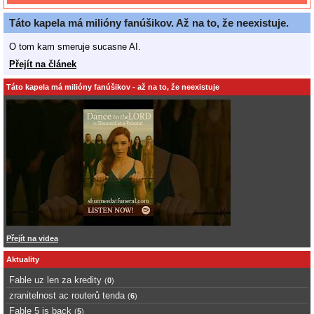
Táto kapela má milióny fanúšikov. Až na to, že neexistuje.
O tom kam smeruje sucasne AI.
Přejít na článek
Táto kapela má milióny fanúšikov - až na to, že neexistuje
Přejít na videa
Aktuality
Fable uz len za kredity
(
0
)
zranitelnost ac routerů tenda
(
6
)
Fable 5 is back
(
5
)