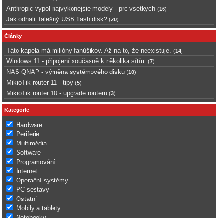
Anthropic vypol najvykonejsie modely - pre vsetkych
(
16
)
Jak odhalit falešný USB flash disk?
(
20
)
Články
Táto kapela má milióny fanúšikov. Až na to, že neexistuje.
(
14
)
Windows 11 - připojení současně k několika sítím
(
7
)
NAS QNAP - výměna systémového disku
(
10
)
MikroTik router 11 - tipy
(
5
)
MikroTik router 10 - upgrade routeru
(
3
)
Kategorie
Hardware
Periferie
Multimédia
Software
Programování
Internet
Operační systémy
PC sestavy
Ostatní
Mobily a tablety
Notebooky