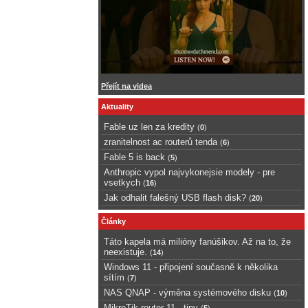
Přejít na videa
Aktuality
Fable uz len za kredity
(
0
)
zranitelnost ac routerů tenda
(
6
)
Fable 5 is back
(
5
)
Anthropic vypol najvykonejsie modely - pre
vsetkych
(
16
)
Jak odhalit falešný USB flash disk?
(
20
)
Články
Táto kapela má milióny fanúšikov. Až na to, že
neexistuje.
(
14
)
Windows 11 - připojení současně k několika
sítím
(
7
)
NAS QNAP - výměna systémového disku
(
10
)
MikroTik router 11 - tipy
(
5
)