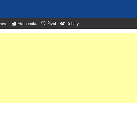
rávo
Ekonomika
Život
Debaty