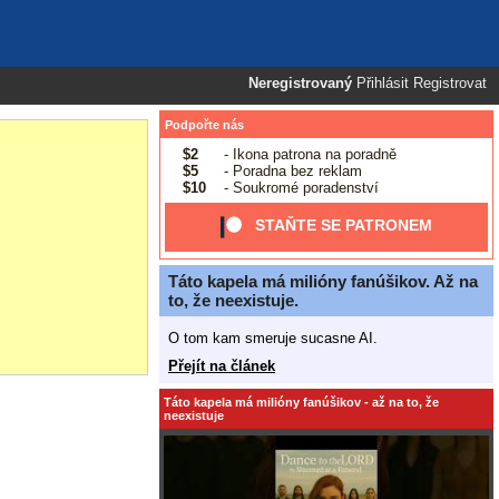
Neregistrovaný
Přihlásit
Registrovat
Podpořte nás
$2
- Ikona patrona na poradně
$5
- Poradna bez reklam
$10
- Soukromé poradenství
STAŇTE SE PATRONEM
Táto kapela má milióny fanúšikov. Až na
to, že neexistuje.
O tom kam smeruje sucasne AI.
Přejít na článek
Táto kapela má milióny fanúšikov - až na to, že
neexistuje