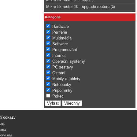
MikroTik router 10 - upgrade routeru
(
3
)
Kategorie
Hardware
Periferie
Multimédia
Software
Programování
Internet
Operační systémy
PC sestavy
Ostatní
Mobily a tablety
Notebooky
Připomínky
Pokec
ní odkazy
idla
lama
ořte nás