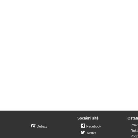
Sociální sítě
Ostat
Prav
Debaty
Facebook
Rek
Twitter
Podp