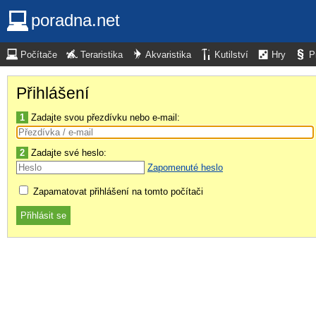
poradna.net
Počítače
Teraristika
Akvaristika
Kutilství
Hry
P
Přihlášení
1
Zadajte svou přezdívku nebo e-mail:
2
Zadajte své heslo:
Zapomenuté heslo
Zapamatovat přihlášení na tomto počítači