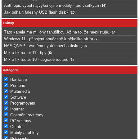
Anthropic vypol najvykonejsie modely - pre vsetkych
(
16
)
Jak odhalit falešný USB flash disk?
(
20
)
Články
Táto kapela má milióny fanúšikov. Až na to, že neexistuje.
(
14
)
Windows 11 - připojení současně k několika sítím
(
7
)
NAS QNAP - výměna systémového disku
(
10
)
MikroTik router 11 - tipy
(
5
)
MikroTik router 10 - upgrade routeru
(
3
)
Kategorie
Hardware
Periferie
Multimédia
Software
Programování
Internet
Operační systémy
PC sestavy
Ostatní
Mobily a tablety
Notebooky