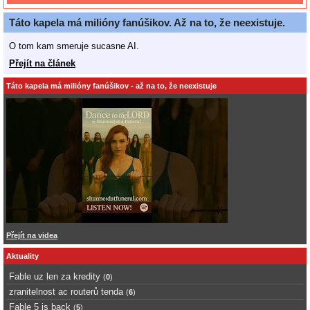
Táto kapela má milióny fanúšikov. Až na to, že neexistuje.
O tom kam smeruje sucasne AI.
Přejít na článek
Táto kapela má milióny fanúšikov - až na to, že neexistuje
Přejít na videa
Aktuality
Fable uz len za kredity
(
0
)
zranitelnost ac routerů tenda
(
6
)
Fable 5 is back
(
5
)