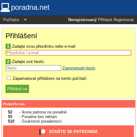
poradna.net
Neregistrovaný
Přihlásit
Registrovat
Přihlášení
1
Zadajte svou přezdívku nebo e-mail:
2
Zadajte své heslo:
Zapomenuté heslo
Zapamatovat přihlášení na tomto počítači
Podpořte nás
$2
- Ikona patrona na poradně
$5
- Poradna bez reklam
$10
- Soukromé poradenství
STAŇTE SE PATRONEM