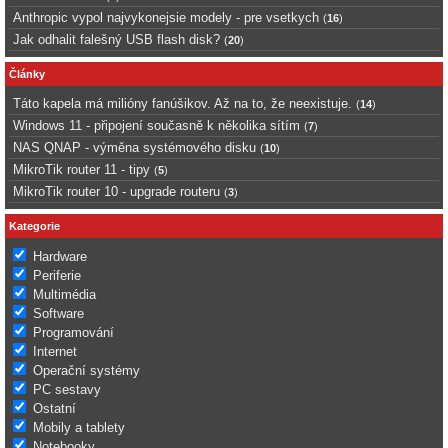
Anthropic vypol najvykonejsie modely - pre vsetkych
(
16
)
Jak odhalit falešný USB flash disk?
(
20
)
Články
Táto kapela má milióny fanúšikov. Až na to, že neexistuje.
(
14
)
Windows 11 - připojení současně k několika sítím
(
7
)
NAS QNAP - výměna systémového disku
(
10
)
MikroTik router 11 - tipy
(
5
)
MikroTik router 10 - upgrade routeru
(
3
)
Kategorie
Hardware
Periferie
Multimédia
Software
Programování
Internet
Operační systémy
PC sestavy
Ostatní
Mobily a tablety
Notebooky