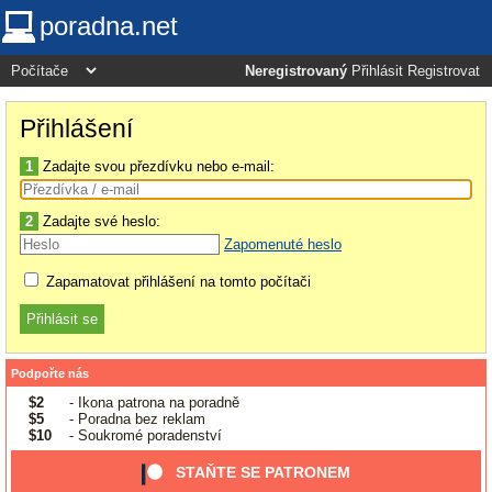
poradna.net
Neregistrovaný
Přihlásit
Registrovat
Přihlášení
1
Zadajte svou přezdívku nebo e-mail:
2
Zadajte své heslo:
Zapomenuté heslo
Zapamatovat přihlášení na tomto počítači
Podpořte nás
$2
- Ikona patrona na poradně
$5
- Poradna bez reklam
$10
- Soukromé poradenství
STAŇTE SE PATRONEM