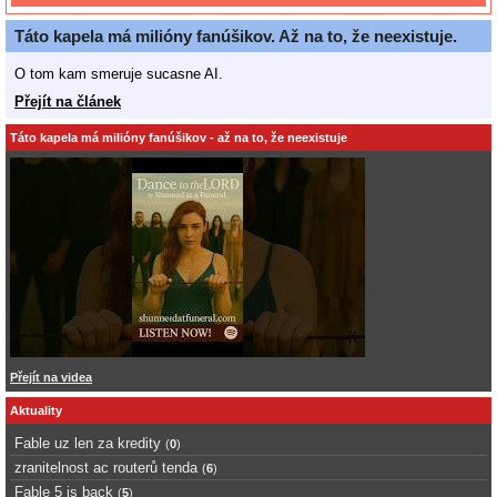
Táto kapela má milióny fanúšikov. Až na to, že neexistuje.
O tom kam smeruje sucasne AI.
Přejít na článek
Táto kapela má milióny fanúšikov - až na to, že neexistuje
Přejít na videa
Aktuality
Fable uz len za kredity
(
0
)
zranitelnost ac routerů tenda
(
6
)
Fable 5 is back
(
5
)