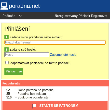
poradna.net
Neregistrovaný
Přihlásit
Registrovat
Přihlášení
1
Zadajte svou přezdívku nebo e-mail:
2
Zadajte své heslo:
Zapomenuté heslo
Zapamatovat přihlášení na tomto počítači
Podpořte nás
$2
- Ikona patrona na poradně
$5
- Poradna bez reklam
$10
- Soukromé poradenství
STAŇTE SE PATRONEM