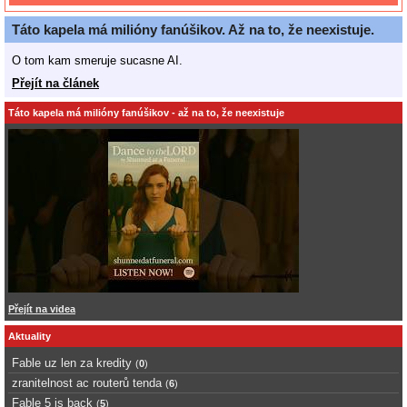
Táto kapela má milióny fanúšikov. Až na to, že neexistuje.
O tom kam smeruje sucasne AI.
Přejít na článek
Táto kapela má milióny fanúšikov - až na to, že neexistuje
Přejít na videa
Aktuality
Fable uz len za kredity
(
0
)
zranitelnost ac routerů tenda
(
6
)
Fable 5 is back
(
5
)