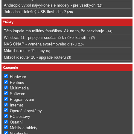
Anthropic vypol najvykonejsie modely - pre vsetkych
(
16
)
Jak odhalit falešný USB flash disk?
(
20
)
Články
Táto kapela má milióny fanúšikov. Až na to, že neexistuje.
(
14
)
Windows 11 - připojení současně k několika sítím
(
7
)
NAS QNAP - výměna systémového disku
(
10
)
MikroTik router 11 - tipy
(
5
)
MikroTik router 10 - upgrade routeru
(
3
)
Kategorie
Hardware
Periferie
Multimédia
Software
Programování
Internet
Operační systémy
PC sestavy
Ostatní
Mobily a tablety
Notebooky