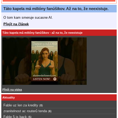
Táto kapela má milióny fanúšikov. Až na to, že neexistuje.
O tom kam smeruje sucasne AI.
Přejít na článek
Táto kapela má milióny fanúšikov - až na to, že neexistuje
Přejít na videa
Aktuality
Fable uz len za kredity
(
0
)
zranitelnost ac routerů tenda
(
6
)
Fable 5 is back
(
5
)