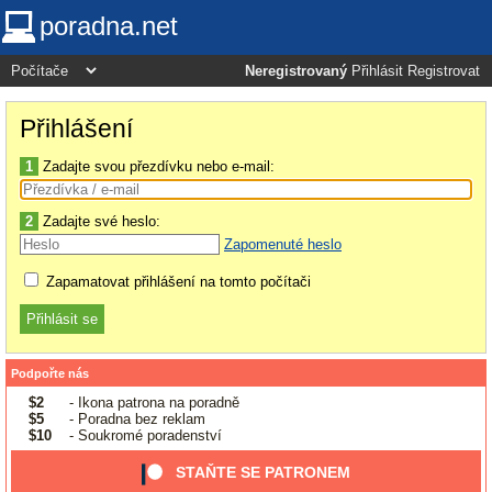
poradna.net
Neregistrovaný
Přihlásit
Registrovat
Přihlášení
1
Zadajte svou přezdívku nebo e-mail:
2
Zadajte své heslo:
Zapomenuté heslo
Zapamatovat přihlášení na tomto počítači
Podpořte nás
$2
- Ikona patrona na poradně
$5
- Poradna bez reklam
$10
- Soukromé poradenství
STAŇTE SE PATRONEM