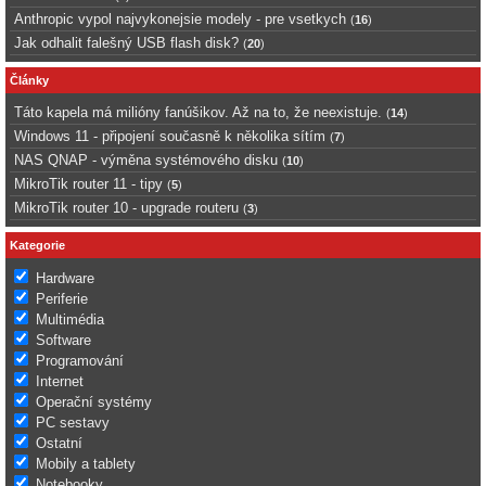
Anthropic vypol najvykonejsie modely - pre vsetkych
(
16
)
Jak odhalit falešný USB flash disk?
(
20
)
Články
Táto kapela má milióny fanúšikov. Až na to, že neexistuje.
(
14
)
Windows 11 - připojení současně k několika sítím
(
7
)
NAS QNAP - výměna systémového disku
(
10
)
MikroTik router 11 - tipy
(
5
)
MikroTik router 10 - upgrade routeru
(
3
)
Kategorie
Hardware
Periferie
Multimédia
Software
Programování
Internet
Operační systémy
PC sestavy
Ostatní
Mobily a tablety
Notebooky