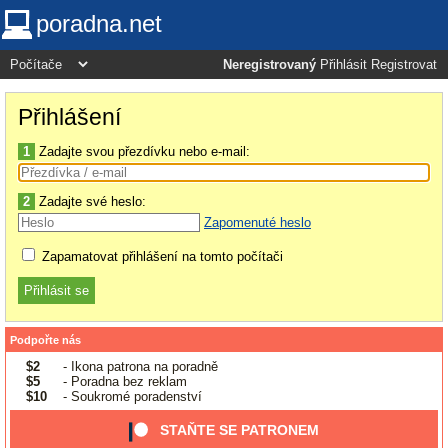
poradna.net
Neregistrovaný
Přihlásit
Registrovat
Přihlášení
1
Zadajte svou přezdívku nebo e-mail:
2
Zadajte své heslo:
Zapomenuté heslo
Zapamatovat přihlášení na tomto počítači
Podpořte nás
$2
- Ikona patrona na poradně
$5
- Poradna bez reklam
$10
- Soukromé poradenství
STAŇTE SE PATRONEM