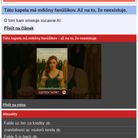
Táto kapela má milióny fanúšikov. Až na to, že neexistuje.
O tom kam smeruje sucasne AI.
Přejít na článek
Táto kapela má milióny fanúšikov - až na to, že neexistuje
Přejít na videa
Aktuality
Fable uz len za kredity
(
0
)
zranitelnost ac routerů tenda
(
6
)
Fable 5 is back
(
5
)