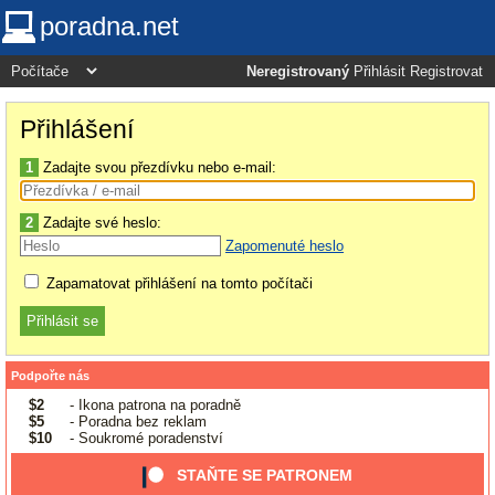
poradna.net
Neregistrovaný
Přihlásit
Registrovat
Přihlášení
1
Zadajte svou přezdívku nebo e-mail:
2
Zadajte své heslo:
Zapomenuté heslo
Zapamatovat přihlášení na tomto počítači
Podpořte nás
$2
- Ikona patrona na poradně
$5
- Poradna bez reklam
$10
- Soukromé poradenství
STAŇTE SE PATRONEM