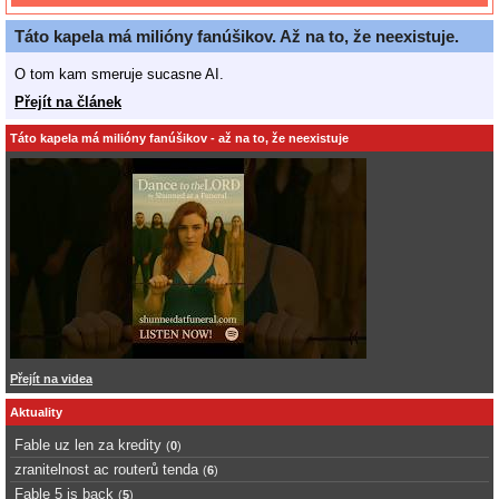
Táto kapela má milióny fanúšikov. Až na to, že neexistuje.
O tom kam smeruje sucasne AI.
Přejít na článek
Táto kapela má milióny fanúšikov - až na to, že neexistuje
Přejít na videa
Aktuality
Fable uz len za kredity
(
0
)
zranitelnost ac routerů tenda
(
6
)
Fable 5 is back
(
5
)