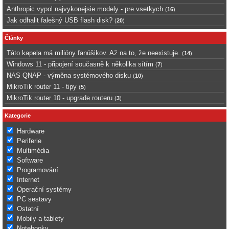
Anthropic vypol najvykonejsie modely - pre vsetkych
(
16
)
Jak odhalit falešný USB flash disk?
(
20
)
Články
Táto kapela má milióny fanúšikov. Až na to, že neexistuje.
(
14
)
Windows 11 - připojení současně k několika sítím
(
7
)
NAS QNAP - výměna systémového disku
(
10
)
MikroTik router 11 - tipy
(
5
)
MikroTik router 10 - upgrade routeru
(
3
)
Kategorie
Hardware
Periferie
Multimédia
Software
Programování
Internet
Operační systémy
PC sestavy
Ostatní
Mobily a tablety
Notebooky