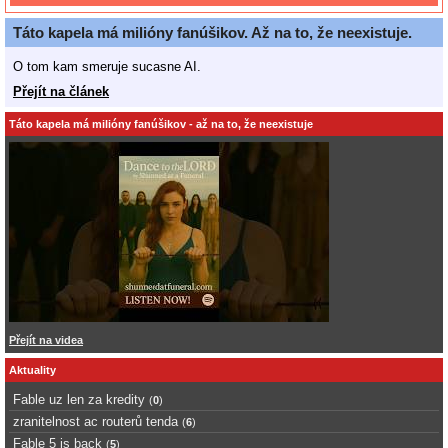
Táto kapela má milióny fanúšikov. Až na to, že neexistuje.
O tom kam smeruje sucasne AI.
Přejít na článek
Táto kapela má milióny fanúšikov - až na to, že neexistuje
Přejít na videa
Aktuality
Fable uz len za kredity
(
0
)
zranitelnost ac routerů tenda
(
6
)
Fable 5 is back
(
5
)