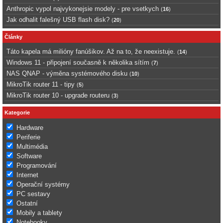
Anthropic vypol najvykonejsie modely - pre vsetkych
(
16
)
Jak odhalit falešný USB flash disk?
(
20
)
Články
Táto kapela má milióny fanúšikov. Až na to, že neexistuje.
(
14
)
Windows 11 - připojení současně k několika sítím
(
7
)
NAS QNAP - výměna systémového disku
(
10
)
MikroTik router 11 - tipy
(
5
)
MikroTik router 10 - upgrade routeru
(
3
)
Kategorie
Hardware
Periferie
Multimédia
Software
Programování
Internet
Operační systémy
PC sestavy
Ostatní
Mobily a tablety
Notebooky