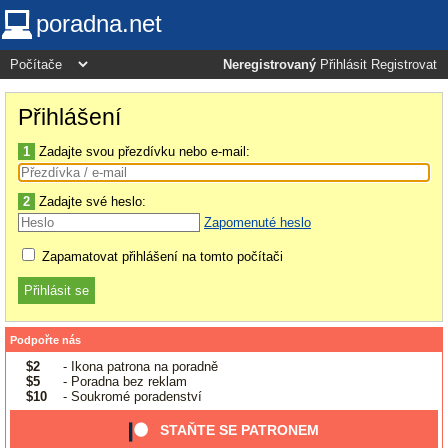
poradna.net
Neregistrovaný
Přihlásit
Registrovat
Přihlášení
1
Zadajte svou přezdívku nebo e-mail:
2
Zadajte své heslo:
Zapomenuté heslo
Zapamatovat přihlášení na tomto počítači
Podpořte nás
$2
- Ikona patrona na poradně
$5
- Poradna bez reklam
$10
- Soukromé poradenství
STAŇTE SE PATRONEM