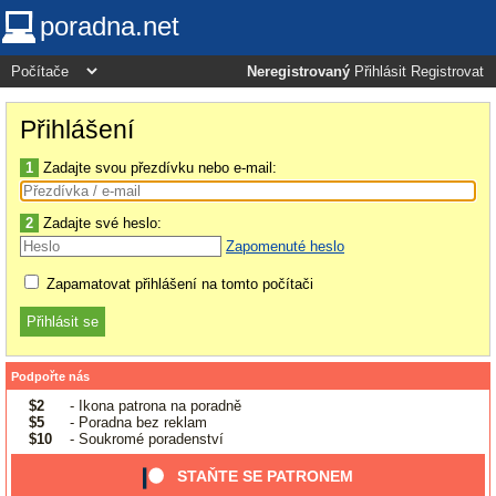
poradna.net
Neregistrovaný
Přihlásit
Registrovat
Přihlášení
1
Zadajte svou přezdívku nebo e-mail:
2
Zadajte své heslo:
Zapomenuté heslo
Zapamatovat přihlášení na tomto počítači
Podpořte nás
$2
- Ikona patrona na poradně
$5
- Poradna bez reklam
$10
- Soukromé poradenství
STAŇTE SE PATRONEM