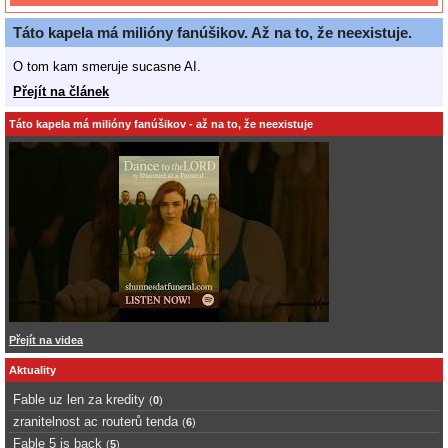
Táto kapela má milióny fanúšikov. Až na to, že neexistuje.
O tom kam smeruje sucasne AI.
Přejít na článek
Táto kapela má milióny fanúšikov - až na to, že neexistuje
Přejít na videa
Aktuality
Fable uz len za kredity
(
0
)
zranitelnost ac routerů tenda
(
6
)
Fable 5 is back
(
5
)