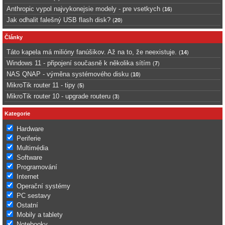
Anthropic vypol najvykonejsie modely - pre vsetkych
(
16
)
Jak odhalit falešný USB flash disk?
(
20
)
Články
Táto kapela má milióny fanúšikov. Až na to, že neexistuje.
(
14
)
Windows 11 - připojení současně k několika sítím
(
7
)
NAS QNAP - výměna systémového disku
(
10
)
MikroTik router 11 - tipy
(
5
)
MikroTik router 10 - upgrade routeru
(
3
)
Kategorie
Hardware
Periferie
Multimédia
Software
Programování
Internet
Operační systémy
PC sestavy
Ostatní
Mobily a tablety
Notebooky