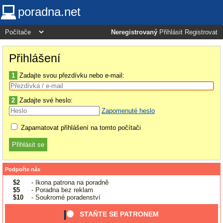
poradna.net
Neregistrovaný
Přihlásit
Registrovat
Přihlášení
1
Zadajte svou přezdívku nebo e-mail:
2
Zadajte své heslo:
Zapomenuté heslo
Zapamatovat přihlášení na tomto počítači
Podpořte nás
$2
- Ikona patrona na poradně
$5
- Poradna bez reklam
$10
- Soukromé poradenství
STAŇTE SE PATRONEM