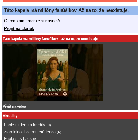
Táto kapela má milióny fanúšikov. Až na to, že neexistuje.
O tom kam smeruje sucasne AI.
Přejít na článek
Táto kapela má milióny fanúšikov - až na to, že neexistuje
Přejít na videa
Aktuality
Fable uz len za kredity
(
0
)
zranitelnost ac routerů tenda
(
6
)
Fable 5 is back
(
5
)