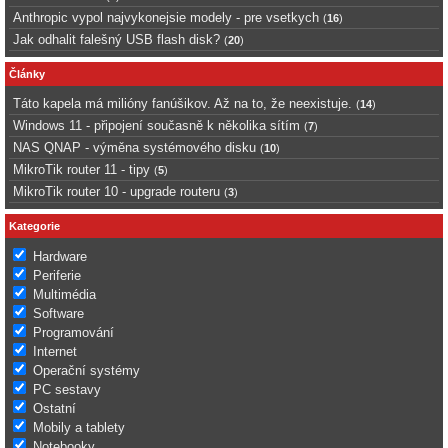
Anthropic vypol najvykonejsie modely - pre vsetkych
(
16
)
Jak odhalit falešný USB flash disk?
(
20
)
Články
Táto kapela má milióny fanúšikov. Až na to, že neexistuje.
(
14
)
Windows 11 - připojení současně k několika sítím
(
7
)
NAS QNAP - výměna systémového disku
(
10
)
MikroTik router 11 - tipy
(
5
)
MikroTik router 10 - upgrade routeru
(
3
)
Kategorie
Hardware
Periferie
Multimédia
Software
Programování
Internet
Operační systémy
PC sestavy
Ostatní
Mobily a tablety
Notebooky