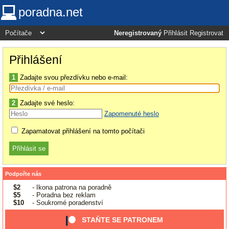
poradna.net
Neregistrovaný
Přihlásit
Registrovat
Přihlášení
1
Zadajte svou přezdívku nebo e-mail:
2
Zadajte své heslo:
Zapomenuté heslo
Zapamatovat přihlášení na tomto počítači
Podpořte nás
$2
- Ikona patrona na poradně
$5
- Poradna bez reklam
$10
- Soukromé poradenství
STAŇTE SE PATRONEM