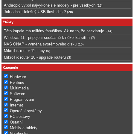
Anthropic vypol najvykonejsie modely - pre vsetkych
(
16
)
Jak odhalit falešný USB flash disk?
(
20
)
Články
Táto kapela má milióny fanúšikov. Až na to, že neexistuje.
(
14
)
Windows 11 - připojení současně k několika sítím
(
7
)
NAS QNAP - výměna systémového disku
(
10
)
MikroTik router 11 - tipy
(
5
)
MikroTik router 10 - upgrade routeru
(
3
)
Kategorie
Hardware
Periferie
Multimédia
Software
Programování
Internet
Operační systémy
PC sestavy
Ostatní
Mobily a tablety
Notebooky