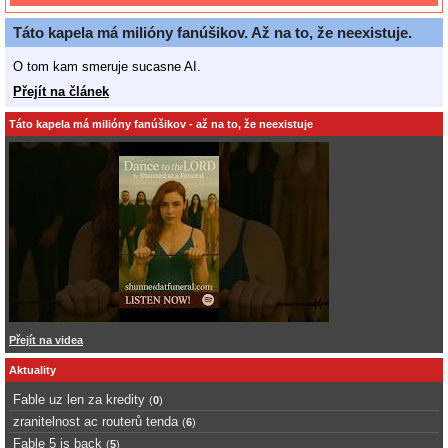
Táto kapela má milióny fanúšikov. Až na to, že neexistuje.
O tom kam smeruje sucasne AI.
Přejít na článek
Táto kapela má milióny fanúšikov - až na to, že neexistuje
Přejít na videa
Aktuality
Fable uz len za kredity
(
0
)
zranitelnost ac routerů tenda
(
6
)
Fable 5 is back
(
5
)