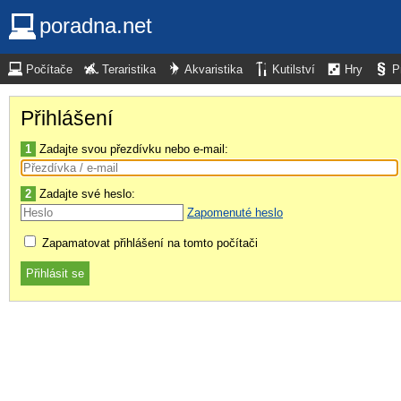
poradna.net
Počítače
Teraristika
Akvaristika
Kutilství
Hry
P
Přihlášení
1
Zadajte svou přezdívku nebo e-mail:
2
Zadajte své heslo:
Zapomenuté heslo
Zapamatovat přihlášení na tomto počítači