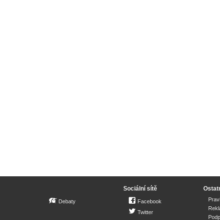
Sociální sítě
Ostat
Prav
Debaty
Facebook
Rek
Twitter
Podp