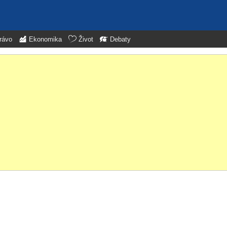
rávo
Ekonomika
Život
Debaty