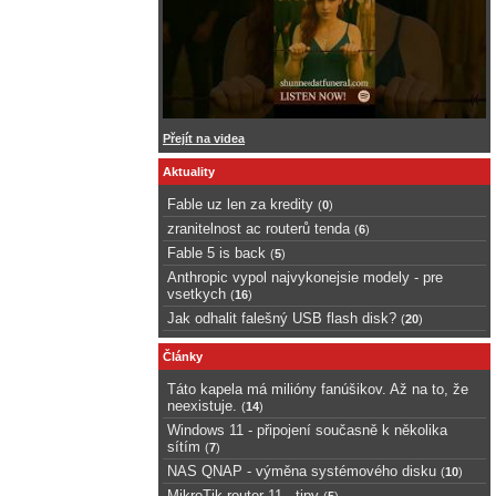
Přejít na videa
Aktuality
Fable uz len za kredity
(
0
)
zranitelnost ac routerů tenda
(
6
)
Fable 5 is back
(
5
)
Anthropic vypol najvykonejsie modely - pre
vsetkych
(
16
)
Jak odhalit falešný USB flash disk?
(
20
)
Články
Táto kapela má milióny fanúšikov. Až na to, že
neexistuje.
(
14
)
Windows 11 - připojení současně k několika
sítím
(
7
)
NAS QNAP - výměna systémového disku
(
10
)
MikroTik router 11 - tipy
(
5
)