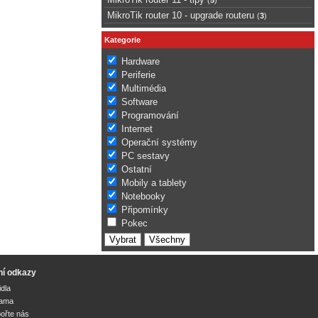
MikroTik router 10 - upgrade routeru
(
3
)
Kategorie
Hardware
Periferie
Multimédia
Software
Programování
Internet
Operační systémy
PC sestavy
Ostatní
Mobily a tablety
Notebooky
Připomínky
Pokec
ní odkazy
idla
lama
ořte nás