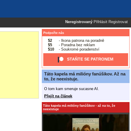
Neregistrovaný
Přihlásit
Registrovat
Podpořte nás
$2
- Ikona patrona na poradně
$5
- Poradna bez reklam
$10
- Soukromé poradenství
STAŇTE SE PATRONEM
Táto kapela má milióny fanúšikov. Až na
to, že neexistuje.
O tom kam smeruje sucasne AI.
Přejít na článek
Táto kapela má milióny fanúšikov - až na to, že
neexistuje