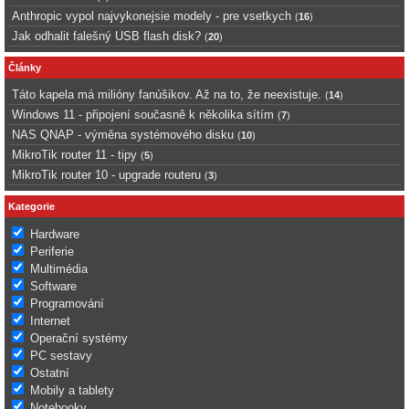
Anthropic vypol najvykonejsie modely - pre vsetkych
(
16
)
Jak odhalit falešný USB flash disk?
(
20
)
Články
Táto kapela má milióny fanúšikov. Až na to, že neexistuje.
(
14
)
Windows 11 - připojení současně k několika sítím
(
7
)
NAS QNAP - výměna systémového disku
(
10
)
MikroTik router 11 - tipy
(
5
)
MikroTik router 10 - upgrade routeru
(
3
)
Kategorie
Hardware
Periferie
Multimédia
Software
Programování
Internet
Operační systémy
PC sestavy
Ostatní
Mobily a tablety
Notebooky