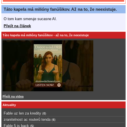
Táto kapela má milióny fanúšikov. Až na to, že neexistuje.
O tom kam smeruje sucasne AI.
Přejít na článek
Táto kapela má milióny fanúšikov - až na to, že neexistuje
Přejít na videa
Aktuality
Fable uz len za kredity
(
0
)
zranitelnost ac routerů tenda
(
6
)
Fable 5 is back
(
5
)