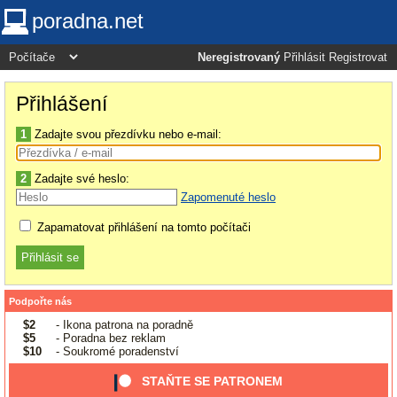
poradna.net
Neregistrovaný
Přihlásit
Registrovat
Přihlášení
1
Zadajte svou přezdívku nebo e-mail:
2
Zadajte své heslo:
Zapomenuté heslo
Zapamatovat přihlášení na tomto počítači
Podpořte nás
$2
- Ikona patrona na poradně
$5
- Poradna bez reklam
$10
- Soukromé poradenství
STAŇTE SE PATRONEM