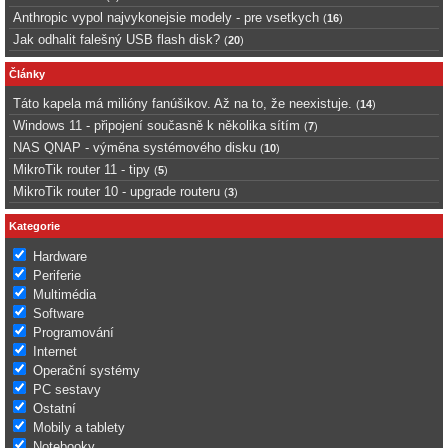
Anthropic vypol najvykonejsie modely - pre vsetkych
(
16
)
Jak odhalit falešný USB flash disk?
(
20
)
Články
Táto kapela má milióny fanúšikov. Až na to, že neexistuje.
(
14
)
Windows 11 - připojení současně k několika sítím
(
7
)
NAS QNAP - výměna systémového disku
(
10
)
MikroTik router 11 - tipy
(
5
)
MikroTik router 10 - upgrade routeru
(
3
)
Kategorie
Hardware
Periferie
Multimédia
Software
Programování
Internet
Operační systémy
PC sestavy
Ostatní
Mobily a tablety
Notebooky