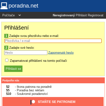
poradna.net
Neregistrovaný
Přihlásit
Registrovat
Přihlášení
1
Zadajte svou přezdívku nebo e-mail:
2
Zadajte své heslo:
Zapomenuté heslo
Zapamatovat přihlášení na tomto počítači
Podpořte nás
$2
- Ikona patrona na poradně
$5
- Poradna bez reklam
$10
- Soukromé poradenství
STAŇTE SE PATRONEM