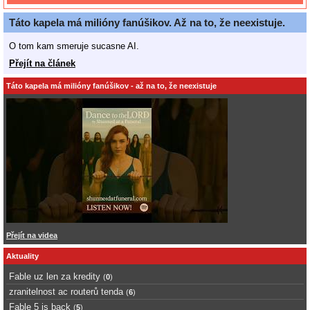
Táto kapela má milióny fanúšikov. Až na to, že neexistuje.
O tom kam smeruje sucasne AI.
Přejít na článek
Táto kapela má milióny fanúšikov - až na to, že neexistuje
Přejít na videa
Aktuality
Fable uz len za kredity
(
0
)
zranitelnost ac routerů tenda
(
6
)
Fable 5 is back
(
5
)