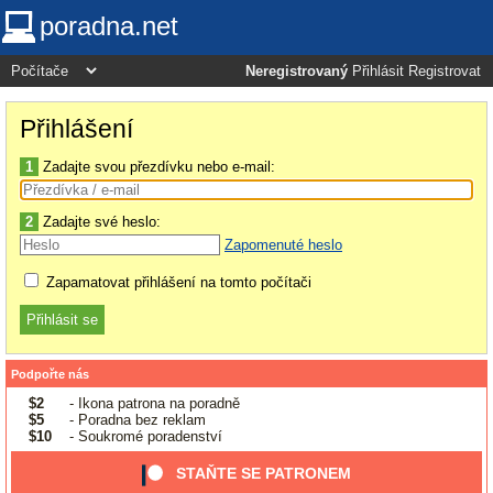
poradna.net
Neregistrovaný
Přihlásit
Registrovat
Přihlášení
1
Zadajte svou přezdívku nebo e-mail:
2
Zadajte své heslo:
Zapomenuté heslo
Zapamatovat přihlášení na tomto počítači
Podpořte nás
$2
- Ikona patrona na poradně
$5
- Poradna bez reklam
$10
- Soukromé poradenství
STAŇTE SE PATRONEM