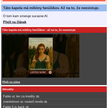
Táto kapela má milióny fanúšikov. Až na to, že neexistuje.
O tom kam smeruje sucasne AI.
Přejít na článek
Táto kapela má milióny fanúšikov - až na to, že neexistuje
Přejít na videa
Aktuality
Fable uz len za kredity
(
0
)
zranitelnost ac routerů tenda
(
6
)
Fable 5 is back
(
5
)