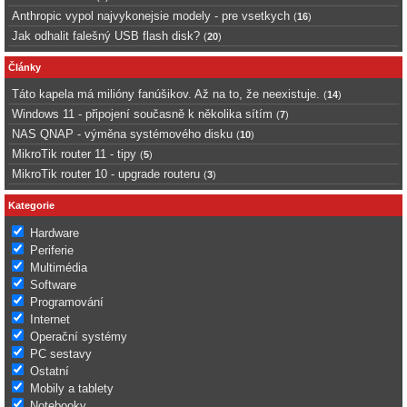
Anthropic vypol najvykonejsie modely - pre vsetkych
(
16
)
Jak odhalit falešný USB flash disk?
(
20
)
Články
Táto kapela má milióny fanúšikov. Až na to, že neexistuje.
(
14
)
Windows 11 - připojení současně k několika sítím
(
7
)
NAS QNAP - výměna systémového disku
(
10
)
MikroTik router 11 - tipy
(
5
)
MikroTik router 10 - upgrade routeru
(
3
)
Kategorie
Hardware
Periferie
Multimédia
Software
Programování
Internet
Operační systémy
PC sestavy
Ostatní
Mobily a tablety
Notebooky