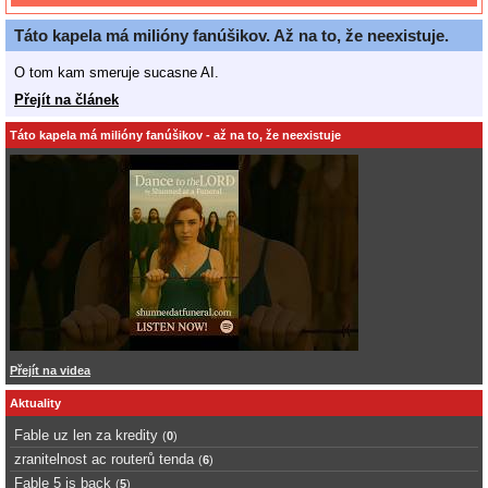
Táto kapela má milióny fanúšikov. Až na to, že neexistuje.
O tom kam smeruje sucasne AI.
Přejít na článek
Táto kapela má milióny fanúšikov - až na to, že neexistuje
Přejít na videa
Aktuality
Fable uz len za kredity
(
0
)
zranitelnost ac routerů tenda
(
6
)
Fable 5 is back
(
5
)