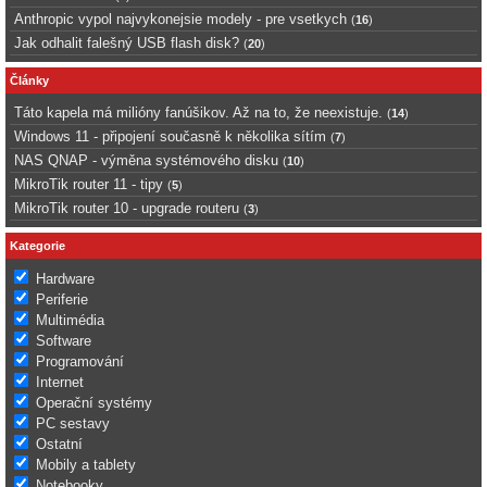
Anthropic vypol najvykonejsie modely - pre vsetkych
(
16
)
Jak odhalit falešný USB flash disk?
(
20
)
Články
Táto kapela má milióny fanúšikov. Až na to, že neexistuje.
(
14
)
Windows 11 - připojení současně k několika sítím
(
7
)
NAS QNAP - výměna systémového disku
(
10
)
MikroTik router 11 - tipy
(
5
)
MikroTik router 10 - upgrade routeru
(
3
)
Kategorie
Hardware
Periferie
Multimédia
Software
Programování
Internet
Operační systémy
PC sestavy
Ostatní
Mobily a tablety
Notebooky