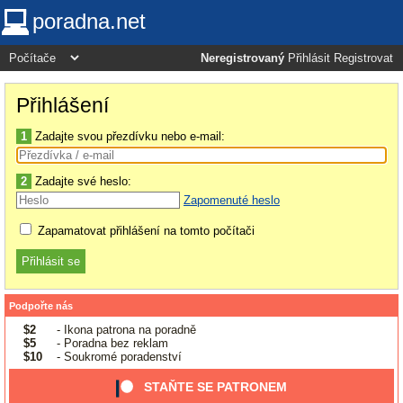
poradna.net
Neregistrovaný
Přihlásit
Registrovat
Přihlášení
1
Zadajte svou přezdívku nebo e-mail:
2
Zadajte své heslo:
Zapomenuté heslo
Zapamatovat přihlášení na tomto počítači
Podpořte nás
$2
- Ikona patrona na poradně
$5
- Poradna bez reklam
$10
- Soukromé poradenství
STAŇTE SE PATRONEM