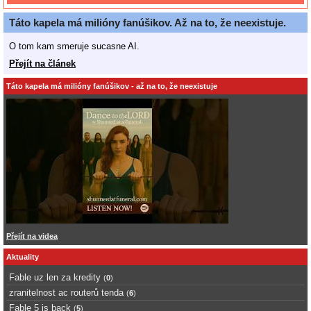
Táto kapela má milióny fanúšikov. Až na to, že neexistuje.
O tom kam smeruje sucasne AI.
Přejít na článek
Táto kapela má milióny fanúšikov - až na to, že neexistuje
Přejít na videa
Aktuality
Fable uz len za kredity
(
0
)
zranitelnost ac routerů tenda
(
6
)
Fable 5 is back
(
5
)