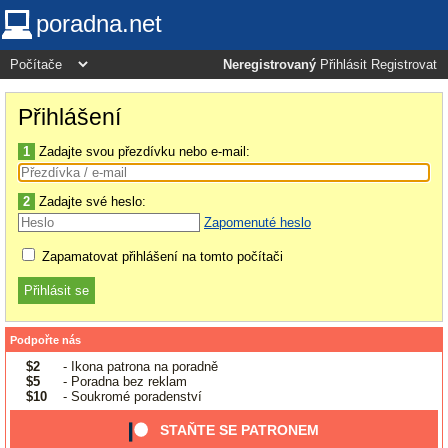
poradna.net
Neregistrovaný
Přihlásit
Registrovat
Přihlášení
1
Zadajte svou přezdívku nebo e-mail:
2
Zadajte své heslo:
Zapomenuté heslo
Zapamatovat přihlášení na tomto počítači
Podpořte nás
$2
- Ikona patrona na poradně
$5
- Poradna bez reklam
$10
- Soukromé poradenství
STAŇTE SE PATRONEM