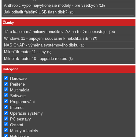
Anthropic vypol najvykonejsie modely - pre vsetkych
(
16
)
Jak odhalit falešný USB flash disk?
(
20
)
Články
Táto kapela má milióny fanúšikov. Až na to, že neexistuje.
(
14
)
Windows 11 - připojení současně k několika sítím
(
7
)
NAS QNAP - výměna systémového disku
(
10
)
MikroTik router 11 - tipy
(
5
)
MikroTik router 10 - upgrade routeru
(
3
)
Kategorie
Hardware
Periferie
Multimédia
Software
Programování
Internet
Operační systémy
PC sestavy
Ostatní
Mobily a tablety
Notebooky