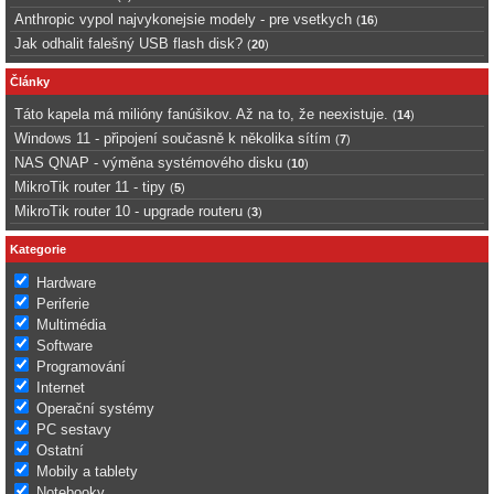
Anthropic vypol najvykonejsie modely - pre vsetkych
(
16
)
Jak odhalit falešný USB flash disk?
(
20
)
Články
Táto kapela má milióny fanúšikov. Až na to, že neexistuje.
(
14
)
Windows 11 - připojení současně k několika sítím
(
7
)
NAS QNAP - výměna systémového disku
(
10
)
MikroTik router 11 - tipy
(
5
)
MikroTik router 10 - upgrade routeru
(
3
)
Kategorie
Hardware
Periferie
Multimédia
Software
Programování
Internet
Operační systémy
PC sestavy
Ostatní
Mobily a tablety
Notebooky