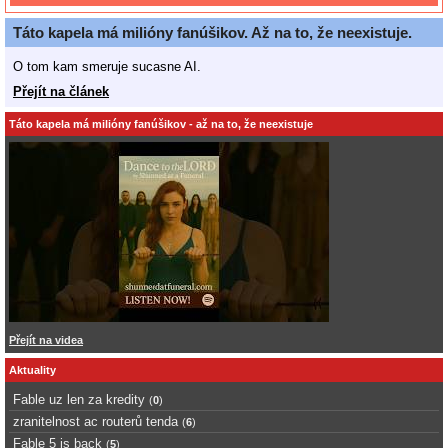
Táto kapela má milióny fanúšikov. Až na to, že neexistuje.
O tom kam smeruje sucasne AI.
Přejít na článek
Táto kapela má milióny fanúšikov - až na to, že neexistuje
Přejít na videa
Aktuality
Fable uz len za kredity
(
0
)
zranitelnost ac routerů tenda
(
6
)
Fable 5 is back
(
5
)