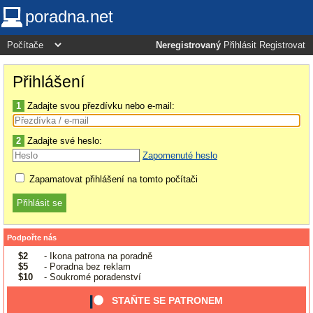
poradna.net
Neregistrovaný
Přihlásit
Registrovat
Přihlášení
1
Zadajte svou přezdívku nebo e-mail:
2
Zadajte své heslo:
Zapomenuté heslo
Zapamatovat přihlášení na tomto počítači
Podpořte nás
$2
- Ikona patrona na poradně
$5
- Poradna bez reklam
$10
- Soukromé poradenství
STAŇTE SE PATRONEM