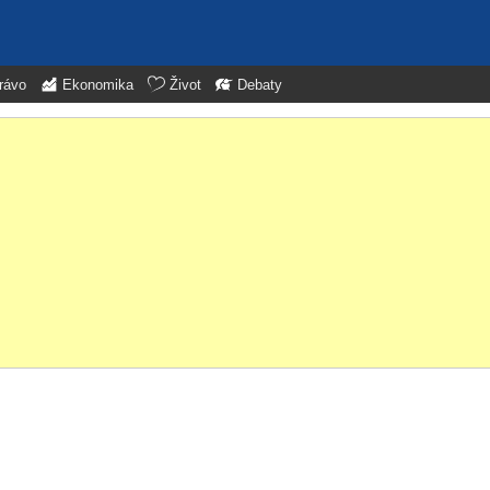
rávo
Ekonomika
Život
Debaty