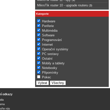
MikroTik router 10 - upgrade routeru
(
3
)
Kategorie
Hardware
Periferie
Multimédia
Software
Programování
Internet
Operační systémy
PC sestavy
Ostatní
Mobily a tablety
Notebooky
Připomínky
Pokec
ní odkazy
idla
lama
ořte nás