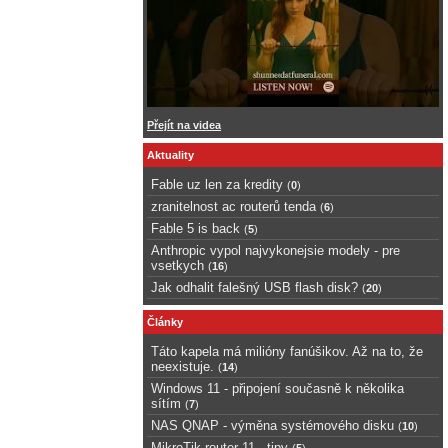
Přejít na videa
Aktuality
Fable uz len za kredity
(
0
)
zranitelnost ac routerů tenda
(
6
)
Fable 5 is back
(
5
)
Anthropic vypol najvykonejsie modely - pre
vsetkych
(
16
)
Jak odhalit falešný USB flash disk?
(
20
)
Články
Táto kapela má milióny fanúšikov. Až na to, že
neexistuje.
(
14
)
Windows 11 - připojení současně k několika
sítím
(
7
)
NAS QNAP - výměna systémového disku
(
10
)
MikroTik router 11 - tipy
(
5
)