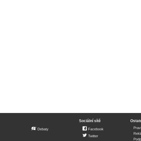
Sociální sítě
Ostat
Prav
Debaty
Facebook
Rek
Twitter
Podp