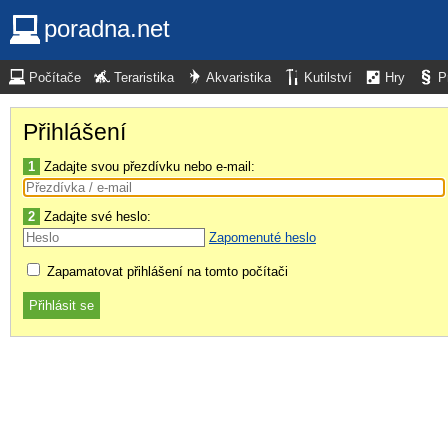
poradna.net
Počítače
Teraristika
Akvaristika
Kutilství
Hry
P
Přihlášení
1
Zadajte svou přezdívku nebo e-mail:
2
Zadajte své heslo:
Zapomenuté heslo
Zapamatovat přihlášení na tomto počítači