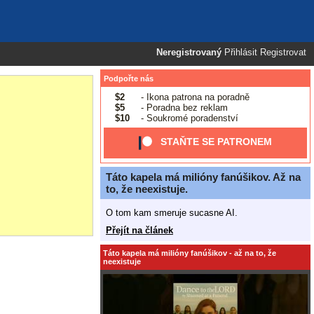
Neregistrovaný
Přihlásit
Registrovat
Podpořte nás
$2
- Ikona patrona na poradně
$5
- Poradna bez reklam
$10
- Soukromé poradenství
STAŇTE SE PATRONEM
Táto kapela má milióny fanúšikov. Až na
to, že neexistuje.
O tom kam smeruje sucasne AI.
Přejít na článek
Táto kapela má milióny fanúšikov - až na to, že
neexistuje