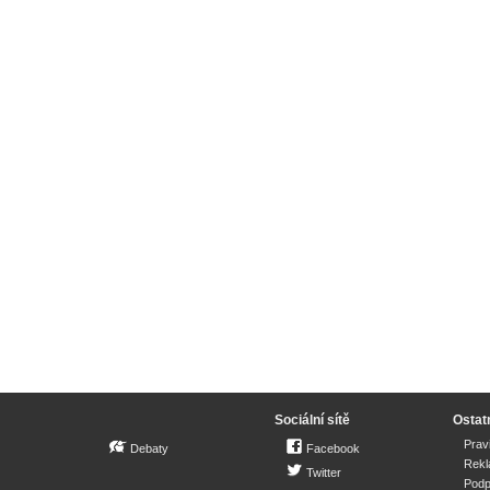
Sociální sítě
Ostat
Prav
Debaty
Facebook
Rek
Twitter
Podp