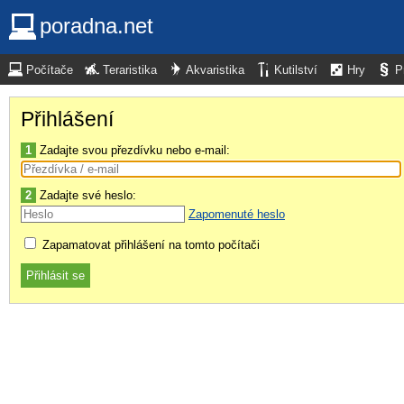
poradna.net
Počítače
Teraristika
Akvaristika
Kutilství
Hry
P
Přihlášení
1
Zadajte svou přezdívku nebo e-mail:
2
Zadajte své heslo:
Zapomenuté heslo
Zapamatovat přihlášení na tomto počítači