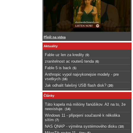
Přejít na videa
Aktuality
Fable uz len za kredity
(
0
)
zranitelnost ac routerů tenda
(
6
)
Fable 5 is back
(
5
)
Anthropic vypol najvykonejsie modely - pre
vsetkych
(
16
)
Jak odhalit falešný USB flash disk?
(
20
)
Články
Táto kapela má milióny fanúšikov. Až na to, že
neexistuje.
(
14
)
Windows 11 - připojení současně k několika
sítím
(
7
)
NAS QNAP - výměna systémového disku
(
10
)
MikroTik router 11 - tipy
(
5
)