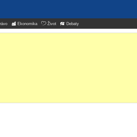
rávo
Ekonomika
Život
Debaty