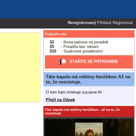
Neregistrovaný
Přihlásit
Registrovat
Podpořte nás
$2
- Ikona patrona na poradně
$5
- Poradna bez reklam
$10
- Soukromé poradenství
STAŇTE SE PATRONEM
Táto kapela má milióny fanúšikov. Až na
to, že neexistuje.
O tom kam smeruje sucasne AI.
Přejít na článek
Táto kapela má milióny fanúšikov - až na to, že
neexistuje