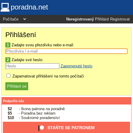
poradna.net
Neregistrovaný
Přihlásit
Registrovat
Přihlášení
1
Zadajte svou přezdívku nebo e-mail:
2
Zadajte své heslo:
Zapomenuté heslo
Zapamatovat přihlášení na tomto počítači
Podpořte nás
$2
- Ikona patrona na poradně
$5
- Poradna bez reklam
$10
- Soukromé poradenství
STAŇTE SE PATRONEM