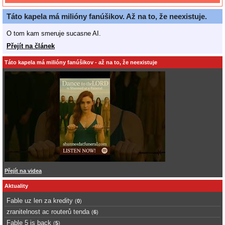
Táto kapela má milióny fanúšikov. Až na to, že neexistuje.
O tom kam smeruje sucasne AI.
Přejít na článek
Táto kapela má milióny fanúšikov - až na to, že neexistuje
Přejít na videa
Aktuality
Fable uz len za kredity
(
0
)
zranitelnost ac routerů tenda
(
6
)
Fable 5 is back
(
5
)