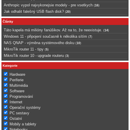
Anthropic vypol najvykonejsie modely - pre vsetkych
(
16
)
Jak odhalit falešný USB flash disk?
(
20
)
Články
Táto kapela má milióny fanúšikov. Až na to, že neexistuje.
(
14
)
Windows 11 - připojení současně k několika sítím
(
7
)
NAS QNAP - výměna systémového disku
(
10
)
MikroTik router 11 - tipy
(
5
)
MikroTik router 10 - upgrade routeru
(
3
)
Kategorie
Hardware
Periferie
Multimédia
Software
Programování
Internet
Operační systémy
PC sestavy
Ostatní
Mobily a tablety
Notebooky