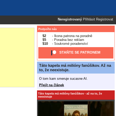
Neregistrovaný
Přihlásit
Registrovat
Podpořte nás
$2
- Ikona patrona na poradně
$5
- Poradna bez reklam
$10
- Soukromé poradenství
STAŇTE SE PATRONEM
Táto kapela má milióny fanúšikov. Až na
to, že neexistuje.
O tom kam smeruje sucasne AI.
Přejít na článek
Táto kapela má milióny fanúšikov - až na to, že
neexistuje