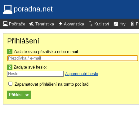
poradna.net
Počítače
Teraristika
Akvaristika
Kutilství
Hry
P
Přihlášení
1
Zadajte svou přezdívku nebo e-mail:
2
Zadajte své heslo:
Zapomenuté heslo
Zapamatovat přihlášení na tomto počítači