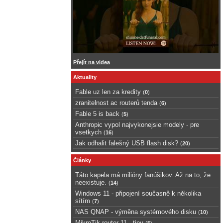
Přejít na videa
Aktuality
Fable uz len za kredity
(
0
)
zranitelnost ac routerů tenda
(
6
)
Fable 5 is back
(
5
)
Anthropic vypol najvykonejsie modely - pre
vsetkych
(
16
)
Jak odhalit falešný USB flash disk?
(
20
)
Články
Táto kapela má milióny fanúšikov. Až na to, že
neexistuje.
(
14
)
Windows 11 - připojení současně k několika
sítím
(
7
)
NAS QNAP - výměna systémového disku
(
10
)
MikroTik router 11 - tipy
(
5
)