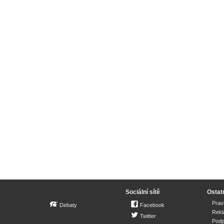
Sociální sítě
Ostat
Prav
Debaty
Facebook
Rek
Twitter
Podp