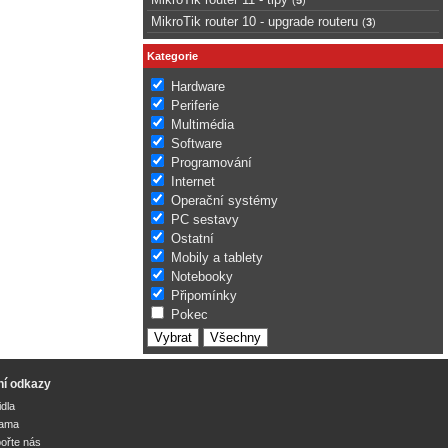
MikroTik router 10 - upgrade routeru
(
3
)
Kategorie
Hardware
Periferie
Multimédia
Software
Programování
Internet
Operační systémy
PC sestavy
Ostatní
Mobily a tablety
Notebooky
Připomínky
Pokec
ní odkazy
idla
lama
ořte nás