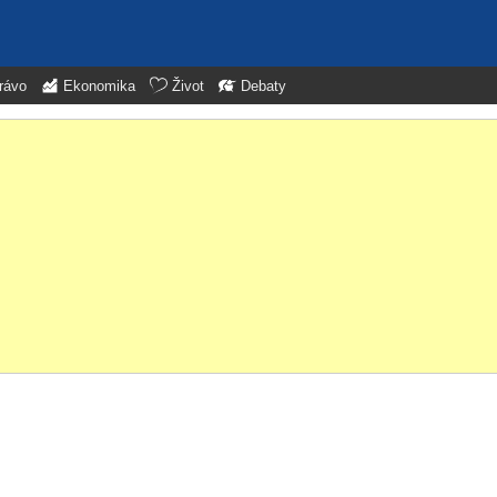
rávo
Ekonomika
Život
Debaty