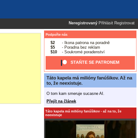
Neregistrovaný
Přihlásit
Registrovat
Podpořte nás
$2
- Ikona patrona na poradně
$5
- Poradna bez reklam
$10
- Soukromé poradenství
STAŇTE SE PATRONEM
Táto kapela má milióny fanúšikov. Až na
to, že neexistuje.
O tom kam smeruje sucasne AI.
Přejít na článek
Táto kapela má milióny fanúšikov - až na to, že
neexistuje