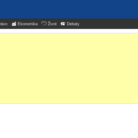
rávo
Ekonomika
Život
Debaty