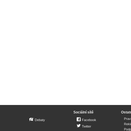
Sociální sítě
Ostat
Prav
Debaty
Facebook
Rek
Twitter
Podp