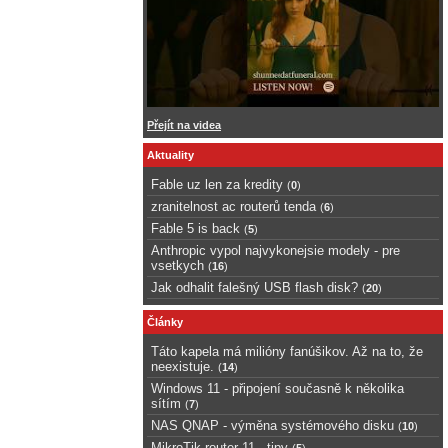
Přejít na videa
Aktuality
Fable uz len za kredity
(
0
)
zranitelnost ac routerů tenda
(
6
)
Fable 5 is back
(
5
)
Anthropic vypol najvykonejsie modely - pre
vsetkych
(
16
)
Jak odhalit falešný USB flash disk?
(
20
)
Články
Táto kapela má milióny fanúšikov. Až na to, že
neexistuje.
(
14
)
Windows 11 - připojení současně k několika
sítím
(
7
)
NAS QNAP - výměna systémového disku
(
10
)
MikroTik router 11 - tipy
(
5
)