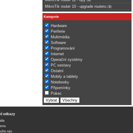
MikroTik router 10 - upgrade routeru
(
3
)
Kategorie
Hardware
Periferie
Multimédia
Software
Programování
Internet
Operační systémy
PC sestavy
Ostatní
Mobily a tablety
Notebooky
Připomínky
Pokec
ní odkazy
idla
lama
ořte nás