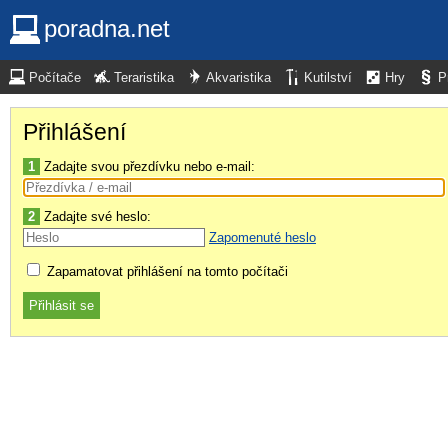
poradna.net
Počítače
Teraristika
Akvaristika
Kutilství
Hry
P
Přihlášení
1
Zadajte svou přezdívku nebo e-mail:
2
Zadajte své heslo:
Zapomenuté heslo
Zapamatovat přihlášení na tomto počítači