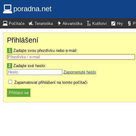
poradna.net
Počítače
Teraristika
Akvaristika
Kutilství
Hry
P
Přihlášení
1
Zadajte svou přezdívku nebo e-mail:
2
Zadajte své heslo:
Zapomenuté heslo
Zapamatovat přihlášení na tomto počítači