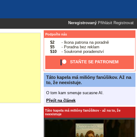
Neregistrovaný
Přihlásit
Registrovat
Podpořte nás
$2
- Ikona patrona na poradně
$5
- Poradna bez reklam
$10
- Soukromé poradenství
STAŇTE SE PATRONEM
Táto kapela má milióny fanúšikov. Až na
to, že neexistuje.
O tom kam smeruje sucasne AI.
Přejít na článek
Táto kapela má milióny fanúšikov - až na to, že
neexistuje