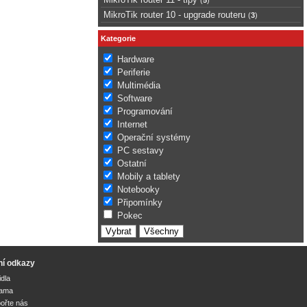
MikroTik router 10 - upgrade routeru
(
3
)
Kategorie
Hardware
Periferie
Multimédia
Software
Programování
Internet
Operační systémy
PC sestavy
Ostatní
Mobily a tablety
Notebooky
Připomínky
Pokec
ní odkazy
idla
lama
ořte nás