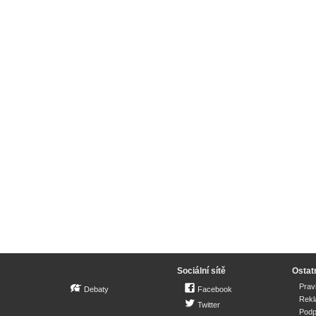
Sociální sítě
Ostat
Prav
Debaty
Facebook
Rek
Twitter
Podp