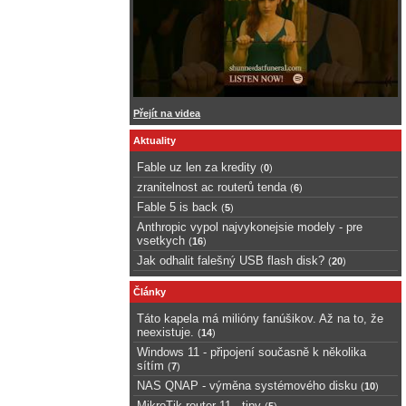
Přejít na videa
Aktuality
Fable uz len za kredity
(
0
)
zranitelnost ac routerů tenda
(
6
)
Fable 5 is back
(
5
)
Anthropic vypol najvykonejsie modely - pre
vsetkych
(
16
)
Jak odhalit falešný USB flash disk?
(
20
)
Články
Táto kapela má milióny fanúšikov. Až na to, že
neexistuje.
(
14
)
Windows 11 - připojení současně k několika
sítím
(
7
)
NAS QNAP - výměna systémového disku
(
10
)
MikroTik router 11 - tipy
(
5
)