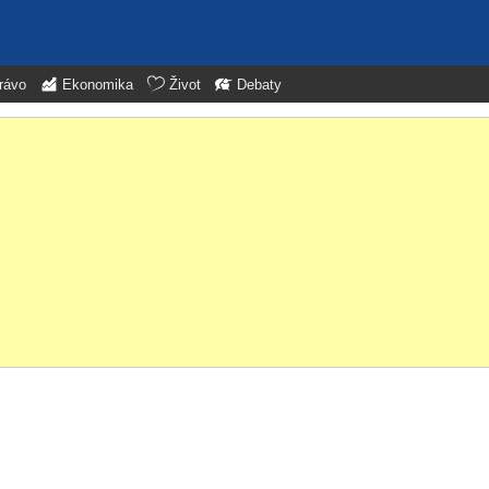
rávo
Ekonomika
Život
Debaty